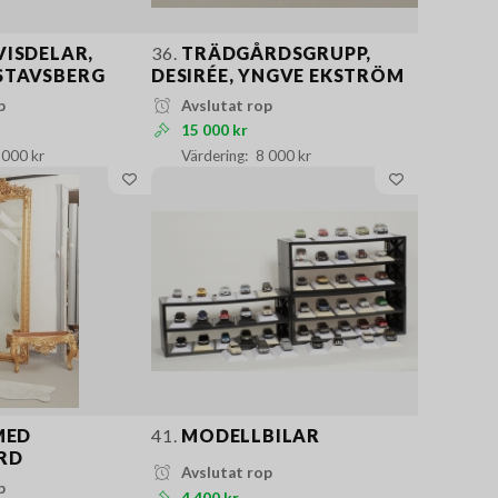
ISDELAR,
36.
TRÄDGÅRDSGRUPP,
STAVSBERG
DESIRÉE, YNGVE EKSTRÖM
p
Avslutat rop
15 000 kr
 000 kr
8 000 kr
MED
41.
MODELLBILAR
RD
Avslutat rop
p
4 400 kr