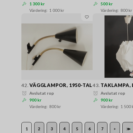
1 300 kr
500 kr
1 000 kr
800 kr
42.
VÄGGLAMPOR, 1950-TAL
43.
TAKLAMPA, L
Avslutat rop
Avslutat rop
900 kr
900 kr
800 kr
1 500 
1
2
3
4
5
6
7
>
≫