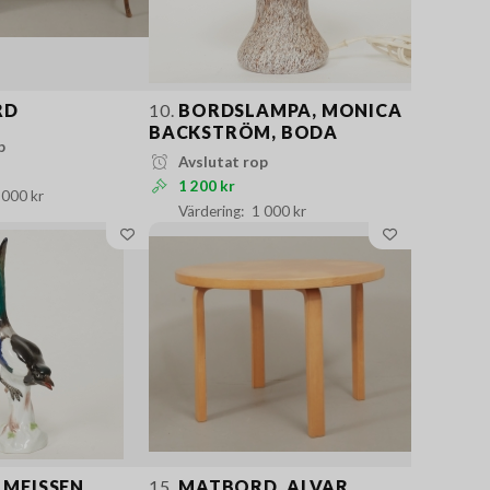
RD
10.
BORDSLAMPA, MONICA
BACKSTRÖM, BODA
p
Avslutat rop
1 200 kr
 000 kr
1 000 kr
 MEISSEN
15.
MATBORD, ALVAR