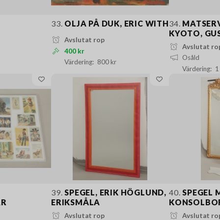
33.
OLJA PÅ DUK, ERIC WITH
34.
MATSERV
KYOTO, GU
Avslutat rop
Avslutat ro
400 kr
Osåld
800 kr
1
39.
SPEGEL, ERIK HÖGLUND,
40.
SPEGEL 
AR
ERIKSMÅLA
KONSOLBO
Avslutat rop
Avslutat ro