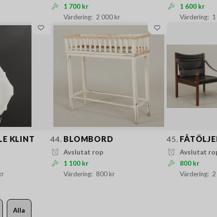
1 700 kr
1 600 kr
2 000 kr
1
E KLINT
44.
BLOMBORD
45.
FÅTÖLJE
Avslutat rop
Avslutat ro
1 100 kr
800 kr
kr
800 kr
2
Alla