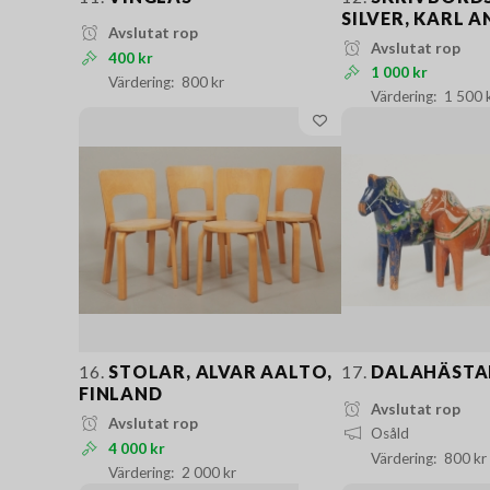
SILVER, KARL 
Avslutat rop
Avslutat rop
400 kr
1 000 kr
800 kr
1 500 
16.
STOLAR, ALVAR AALTO,
17.
DALAHÄSTA
FINLAND
Avslutat rop
Avslutat rop
Osåld
4 000 kr
800 kr
2 000 kr