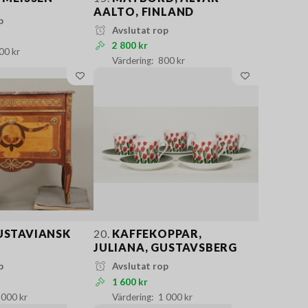
AALTO, FINLAND
p
Avslutat rop
2 800 kr
00 kr
800 kr
USTAVIANSK
20.
KAFFEKOPPAR,
JULIANA, GUSTAVSBERG
p
Avslutat rop
1 600 kr
 000 kr
1 000 kr