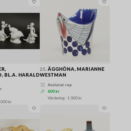
ER,
25.
ÄGGHÖNA, MARIANNE
, BL.A. HARALD
WESTMAN
Avslutat rop
p
600 kr
1 000 kr
 000 kr