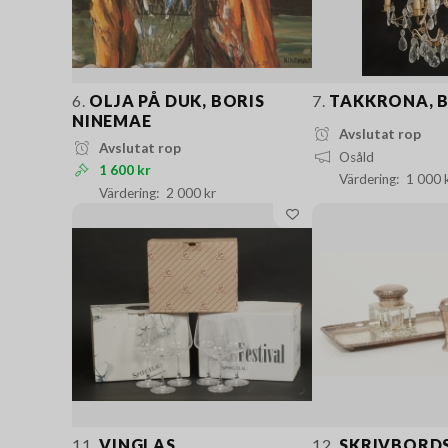
6.
OLJA PÅ DUK, BORIS
7.
TAKKRONA, 
NINEMAE
Avslutat rop
Avslutat rop
Osåld
1 600 kr
1 000 
2 000 kr
11.
VINGLAS
12.
SKRIVBORDS