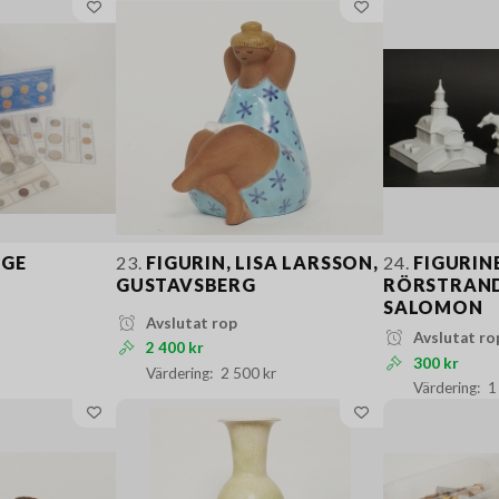
IGE
23.
FIGURIN, LISA LARSSON,
24.
FIGURIN
GUSTAVSBERG
RÖRSTRAND
SALOMON
Avslutat rop
Avslutat ro
2 400 kr
300 kr
2 500 kr
1