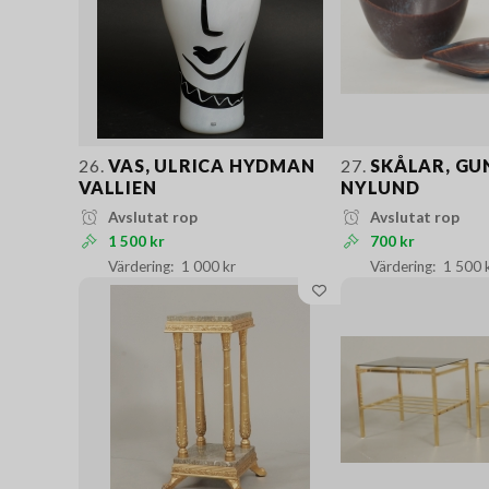
26.
VAS, ULRICA HYDMAN
27.
SKÅLAR, GU
VALLIEN
NYLUND
Avslutat rop
Avslutat rop
1 500 kr
700 kr
1 000 kr
1 500 