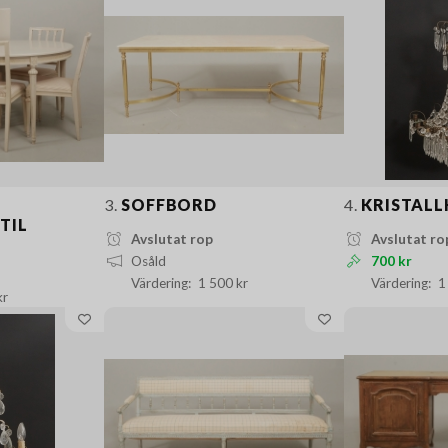
3.
SOFFBORD
4.
KRISTAL
TIL
Avslutat rop
Avslutat ro
Osåld
700 kr
1 500 kr
1
kr