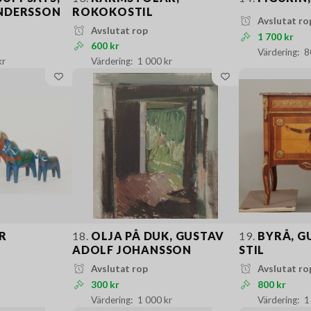
ANDERSSON
ROKOKOSTIL
Avslutat ro
Avslutat rop
1 700 kr
600 kr
8
kr
1 000 kr
R
18.
OLJA PÅ DUK, GUSTAV
19.
BYRÅ, G
ADOLF JOHANSSON
STIL
Avslutat rop
Avslutat ro
300 kr
800 kr
1 000 kr
1