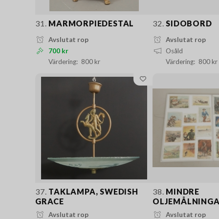
31.
MARMORPIEDESTAL
32.
SIDOBORD
Avslutat rop
Avslutat rop
700 kr
Osåld
800 kr
800 kr
37.
TAKLAMPA, SWEDISH
38.
MINDRE
GRACE
OLJEMÅLNING
Avslutat rop
Avslutat rop