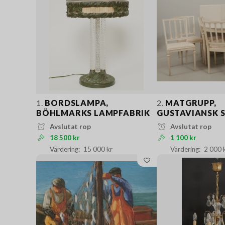
1.
BORDSLAMPA,
2.
MATGRUPP,
BÖHLMARKS LAMPFABRIK
GUSTAVIANSK S
Avslutat rop
Avslutat rop
18 500 kr
1 100 kr
15 000 kr
2 000 