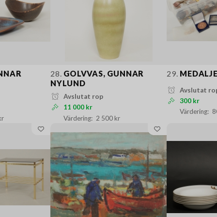
NNAR
28.
GOLVVAS, GUNNAR
29.
MEDALJ
NYLUND
Avslutat ro
Avslutat rop
300 kr
11 000 kr
8
kr
2 500 kr