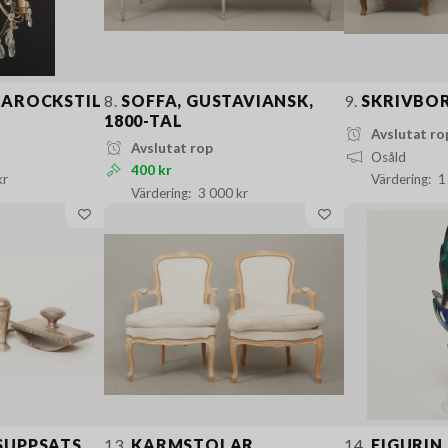
BAROCKSTIL
8.
SOFFA, GUSTAVIANSK,
9.
SKRIVBO
1800-TAL
Avslutat ro
Avslutat rop
Osåld
400 kr
kr
1
3 000 kr
UPPSATS,
13.
KARMSTOLAR,
14.
FIGURIN,