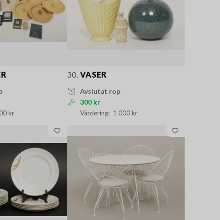
ER
30.
VASER
p
Avslutat rop
300 kr
00 kr
1 000 kr