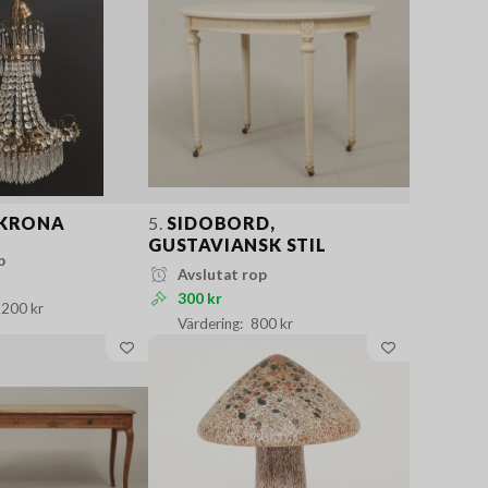
LKRONA
5.
SIDOBORD,
GUSTAVIANSK STIL
p
Avslutat rop
300 kr
 200 kr
800 kr