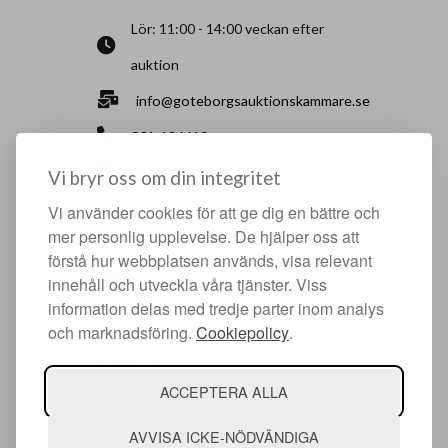
Lör: 11:00 - 14:00 veckan efter
auktion
info@goteborgsauktionskammare.se
031-126610
Sisjö Kullegata 6, 436 32 Askim
Vi bryr oss om din integritet
Vi använder cookies för att ge dig en bättre och
HJÄLPFULLA SIDOR
mer personlig upplevelse. De hjälper oss att
förstå hur webbplatsen används, visa relevant
Något du vill sälja?
innehåll och utveckla våra tjänster. Viss
Att köpa hos oss
information delas med tredje parter inom analys
och marknadsföring.
Cookiepolicy
.
Om oss
Facebook
ACCEPTERA ALLA
Instagram
AVVISA ICKE-NÖDVÄNDIGA