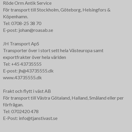
Röde Orm Antik Service
För transport till Stockholm, Göteborg, Helsingfors &
Köpenhamn.
Tel: 0708-25 38 70
E-post: johan@roasab.se
JH Transport ApS
Transporter över i stort sett hela Västeuropa samt
exportfrakter över hela världen
Tel: +45 43735555
E-post: jh@43735555.dk
www.43735555.dk
Frakt och flytt i väst AB
För transport till Västra Götaland, Halland, Småland eller per
förfrågan.
Tel: 0702420 478
E-Post: info@tjanstivast.se