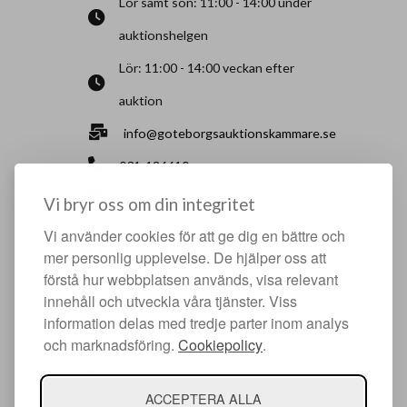
Lör samt sön: 11:00 - 14:00 under
auktionshelgen
Lör: 11:00 - 14:00 veckan efter
auktion
info@goteborgsauktionskammare.se
031-126610
Sisjö Kullegata 6, 436 32 Askim
Vi bryr oss om din integritet
Vi använder cookies för att ge dig en bättre och
HJÄLPFULLA SIDOR
mer personlig upplevelse. De hjälper oss att
förstå hur webbplatsen används, visa relevant
Något du vill sälja?
innehåll och utveckla våra tjänster. Viss
Att köpa hos oss
information delas med tredje parter inom analys
och marknadsföring.
Cookiepolicy
.
Om oss
Facebook
ACCEPTERA ALLA
Instagram