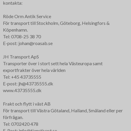
kontakta:
Röde Orm Antik Service
För transport till Stockholm, Göteborg, Helsingfors &
Köpenhamn.
Tel: 0708-25 38 70
E-post: johan@roasab.se
JH Transport ApS
Transporter över i stort sett hela Västeuropa samt
exportfrakter över hela världen
Tel: +45 43735555
E-post: jh@43735555.dk
www.43735555.dk
Frakt och flytt i väst AB
För transport till Västra Götaland, Halland, Småland eller per
förfrågan.
Tel: 0702420 478
E-Post: info@tjanstivast.se