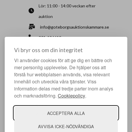
Lör: 11:00 - 14:00 veckan efter
auktion
info@goteborgsauktionskammare.se
031-126610
Sisjö Kullegata 6, 436 32 Askim
Vi bryr oss om din integritet
Vi använder cookies för att ge dig en bättre och
HJÄLPFULLA SIDOR
mer personlig upplevelse. De hjälper oss att
förstå hur webbplatsen används, visa relevant
Något du vill sälja?
innehåll och utveckla våra tjänster. Viss
Att köpa hos oss
information delas med tredje parter inom analys
och marknadsföring.
Cookiepolicy
.
Om oss
Facebook
ACCEPTERA ALLA
Instagram
AVVISA ICKE-NÖDVÄNDIGA