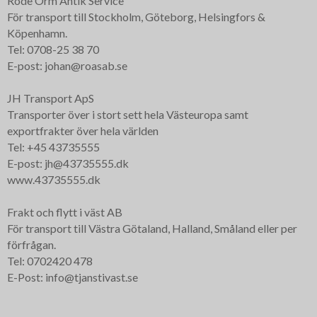
Röde Orm Antik Service
För transport till Stockholm, Göteborg, Helsingfors &
Köpenhamn.
Tel: 0708-25 38 70
E-post: johan@roasab.se
JH Transport ApS
Transporter över i stort sett hela Västeuropa samt
exportfrakter över hela världen
Tel: +45 43735555
E-post: jh@43735555.dk
www.43735555.dk
Frakt och flytt i väst AB
För transport till Västra Götaland, Halland, Småland eller per
förfrågan.
Tel: 0702420 478
E-Post: info@tjanstivast.se