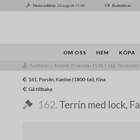
Nästa auktion:
23 augusti 15:00
Budnotiser
OM OSS
HEM
KÖPA
Auktioner
/
Asiatisk 27 oktober 15.00
/
162. Terrin med 
161. Porslin, Kanton (1800-tal), Kina
Gå tillbaka
162.
Terrin med lock, Fa