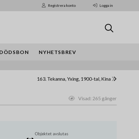
Registrera konto
Logga in
DÖDSBON
NYHETSBREV
163. Tekanna, Yxing, 1900-tal, Kina
Visad:
265 gånger
Objektet avslutas