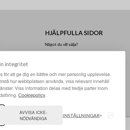
HJÄLPFULLA SIDOR
Något du vill sälja?
Att köpa hos oss
lgen
Om oss
in integritet
Facebook
 för att ge dig en bättre och mer personlig upplevelse.
Instagram
förstå hur webbplatsen används, visa relevant innehåll
jänster. Viss information delas med tredje parter inom
dsföring.
Cookiepolicy
.
AVVISA ICKE-
INSTÄLLNINGAR
NÖDVÄNDIGA