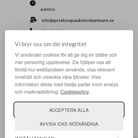
auktion
info@goteborgsauktionskammare.se
031-126610
Sisjö Kullegata 6, 436 32 Askim
Vi bryr oss om din integritet
Vi använder cookies för att ge dig en bättre och
HJÄLPFULLA SIDOR
mer personlig upplevelse. De hjälper oss att
förstå hur webbplatsen används, visa relevant
Något du vill sälja?
innehåll och utveckla våra tjänster. Viss
Att köpa hos oss
information delas med tredje parter inom analys
och marknadsföring.
Cookiepolicy
.
Om oss
Facebook
ACCEPTERA ALLA
Instagram
AVVISA ICKE-NÖDVÄNDIGA