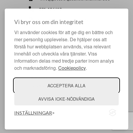
031-126610
Sisjö Kullegata 6, 436 32 Askim
Vi bryr oss om din integritet
Vi använder cookies för att ge dig en bättre och
HJÄLPFULLA SIDOR
mer personlig upplevelse. De hjälper oss att
förstå hur webbplatsen används, visa relevant
Något du vill sälja?
innehåll och utveckla våra tjänster. Viss
Att köpa hos oss
information delas med tredje parter inom analys
och marknadsföring.
Cookiepolicy
.
Om oss
Facebook
ACCEPTERA ALLA
Instagram
AVVISA ICKE-NÖDVÄNDIGA
INSTÄLLNINGAR
© Argonova Auktionsplattform 2026