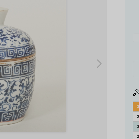
3
2
3
2