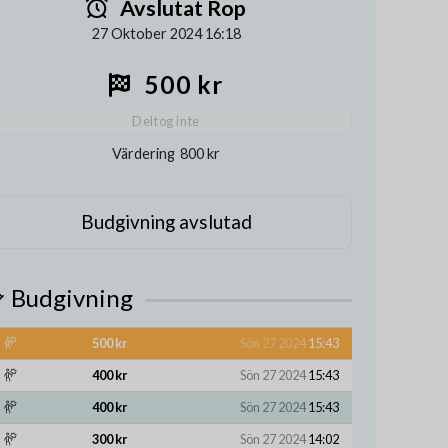
Avslutat Rop
27 Oktober 2024 16:18
500 kr
Deltog inte
Värdering
800 kr
Budgivning avslutad
Budgivning
500 kr
Sön 27 2024
15:43
400 kr
Sön 27 2024
15:43
400 kr
Sön 27 2024
15:43
300 kr
Sön 27 2024
14:02