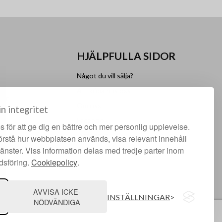
HJÄLPFULLA SIDOR
Något du vill sälja?
Att köpa hos oss
lgen
Om oss
in integritet
Facebook
 för att ge dig en bättre och mer personlig upplevelse.
Instagram
förstå hur webbplatsen används, visa relevant innehåll
jänster. Viss information delas med tredje parter inom
dsföring.
Cookiepolicy
.
AVVISA ICKE-
INSTÄLLNINGAR
NÖDVÄNDIGA