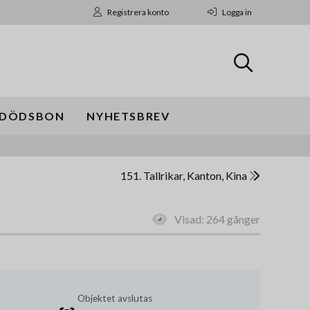
Registrera konto
Logga in
DÖDSBON
NYHETSBREV
151. Tallrikar, Kanton, Kina
Visad:
264 gånger
Objektet avslutas