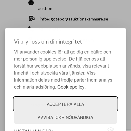
auktion
info@goteborgsauktionskammare.se
031-126610
Sisjö Kullegata 6, 436 32 Askim
Vi bryr oss om din integritet
Vi använder cookies för att ge dig en bättre och
HJÄLPFULLA SIDOR
mer personlig upplevelse. De hjälper oss att
förstå hur webbplatsen används, visa relevant
Något du vill sälja?
innehåll och utveckla våra tjänster. Viss
Att köpa hos oss
information delas med tredje parter inom analys
och marknadsföring.
Cookiepolicy
.
Om oss
Facebook
ACCEPTERA ALLA
Instagram
AVVISA ICKE-NÖDVÄNDIGA
INSTÄLLNINGAR