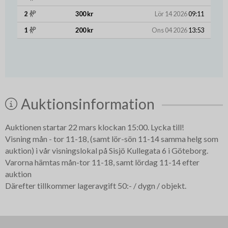
2
300 kr
Lör 14 2026
09:11
1
200 kr
Ons 04 2026
13:53
Auktionsinformation
Auktionen startar 22 mars klockan 15:00. Lycka till!
Visning mån - tor 11-18, (samt lör-sön 11-14 samma helg som
auktion) i vår visningslokal på Sisjö Kullegata 6 i Göteborg.
Varorna hämtas mån-tor 11-18, samt lördag 11-14 efter
auktion
Därefter tillkommer lageravgift 50:- / dygn / objekt.