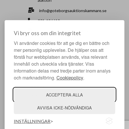
auktion
info@goteborgsauktionskammare.se
031-126610
Sisjö Kullegata 6, 436 32 Askim
Vi bryr oss om din integritet
Vi använder cookies för att ge dig en bättre och
HJÄLPFULLA SIDOR
mer personlig upplevelse. De hjälper oss att
förstå hur webbplatsen används, visa relevant
Något du vill sälja?
innehåll och utveckla våra tjänster. Viss
Att köpa hos oss
information delas med tredje parter inom analys
och marknadsföring.
Cookiepolicy
.
Om oss
Facebook
ACCEPTERA ALLA
Instagram
AVVISA ICKE-NÖDVÄNDIGA
INSTÄLLNINGAR
© Argonova Auktionsplattform 2026