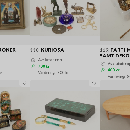
KONER
118.
KURIOSA
119.
PARTI 
SAMT DEKO
Avslutat rop
Avslutat ro
700 kr
400 kr
kr
800 kr
8