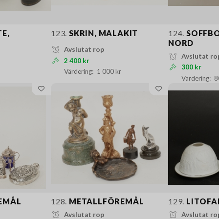
E,
123.
SKRIN, MALAKIT
124.
SOFFBOR
NORD
Avslutat rop
Avslutat ro
2 400 kr
300 kr
1 000 kr
8
EMÅL
128.
METALLFÖREMÅL
129.
LITOFA
Avslutat rop
Avslutat ro