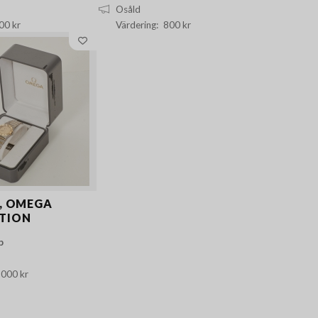
Osåld
00 kr
800 kr
, OMEGA
TION
p
 000 kr