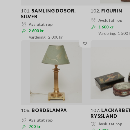
101.
SAMLING DOSOR,
102.
FIGURIN
SILVER
Avslutat rop
Avslutat rop
1 600 kr
2 600 kr
1 500 
2 000 kr
106.
BORDSLAMPA
107.
LACKARBET
RYSSLAND
Avslutat rop
Avslutat rop
700 kr