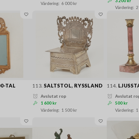
3 200 kr
6 000 kr
2
00-TAL
113.
SALTSTOL, RYSSLAND
114.
LJUSST
Avslutat rop
Avslutat ro
1 600 kr
500 kr
1 500 kr
1