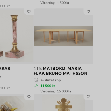
1 500 kr
 000 kr
AKAR
115.
MATBORD, MARIA
FLAP, BRUNO MATHSSON
p
Avslutat rop
11 500 kr
 200 kr
15 000 kr