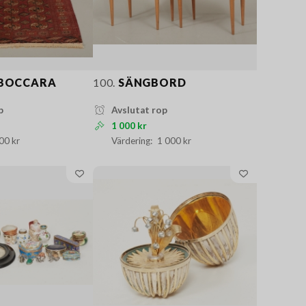
 BOCCARA
100.
SÄNGBORD
p
Avslutat rop
1 000 kr
00 kr
1 000 kr