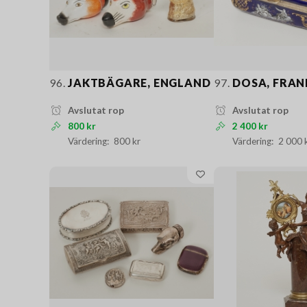
96.
JAKTBÄGARE, ENGLAND
97.
DOSA, FRAN
Avslutat rop
Avslutat rop
800 kr
2 400 kr
800 kr
2 000 