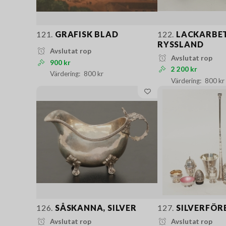
121.
GRAFISK BLAD
122.
LACKARBET
RYSSLAND
Avslutat rop
Avslutat rop
900 kr
2 200 kr
800 kr
800 kr
126.
SÅSKANNA, SILVER
127.
SILVERFÖR
Avslutat rop
Avslutat rop