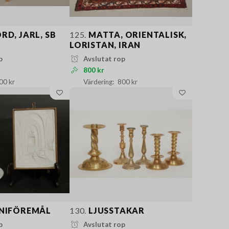
D, JARL, SB
125.
MATTA, ORIENTALISK,
LORISTAN, IRAN
p
Avslutat rop
800 kr
00 kr
800 kr
NIFÖREMÅL
130.
LJUSSTAKAR
p
Avslutat rop