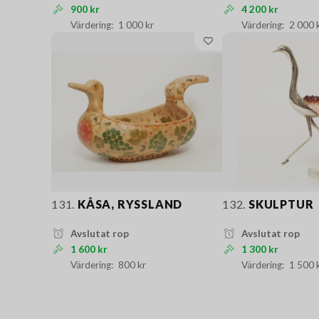
900 kr
4 200 kr
1 000 kr
2 000 
131.
KÅSA, RYSSLAND
132.
SKULPTUR
Avslutat rop
Avslutat rop
1 600 kr
1 300 kr
800 kr
1 500 