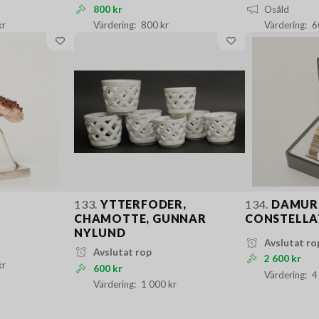
800 kr
Osåld
kr
800 kr
6
133.
YTTERFODER,
134.
DAMUR
CHAMOTTE, GUNNAR
CONSTELLA
NYLUND
Avslutat ro
Avslutat rop
2 600 kr
kr
600 kr
4
1 000 kr