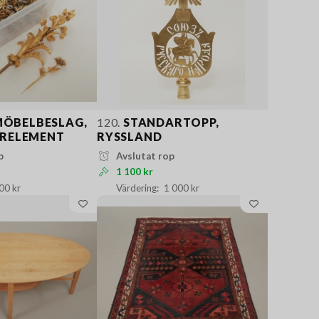
MÖBELBESLAG,
120.
STANDARTOPP,
RELEMENT
RYSSLAND
p
Avslutat rop
1 100 kr
00 kr
1 000 kr