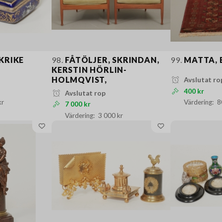
KRIKE
98.
FÅTÖLJER, SKRINDAN,
99.
MATTA,
KERSTIN HÖRLIN-
HOLMQVIST,
Avslutat ro
400 kr
Avslutat rop
kr
8
7 000 kr
3 000 kr