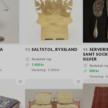
PA
93.
SALTSTOL, RYSSLAND
94.
SERVERI
SAMT SOCK
SILVER
Avslutat rop
1 400 kr
Avslutat ro
kr
1 000 kr
800 kr
6