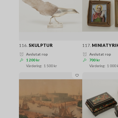
116.
SKULPTUR
117.
MINIATYRI
Avslutat rop
Avslutat rop
1 200 kr
700 kr
1 500 kr
1 000 