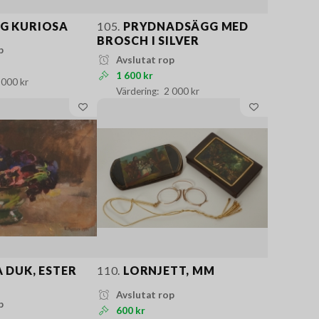
G KURIOSA
105.
PRYDNADSÄGG MED
BROSCH I SILVER
p
Avslutat rop
1 600 kr
 000 kr
2 000 kr
 DUK, ESTER
110.
LORNJETT, MM
Avslutat rop
p
600 kr