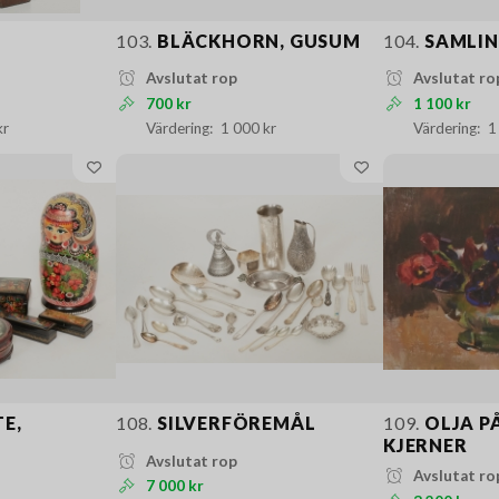
103.
BLÄCKHORN, GUSUM
104.
SAMLIN
Avslutat rop
Avslutat ro
700 kr
1 100 kr
kr
1 000 kr
1
E,
108.
SILVERFÖREMÅL
109.
OLJA PÅ
KJERNER
Avslutat rop
Avslutat ro
7 000 kr