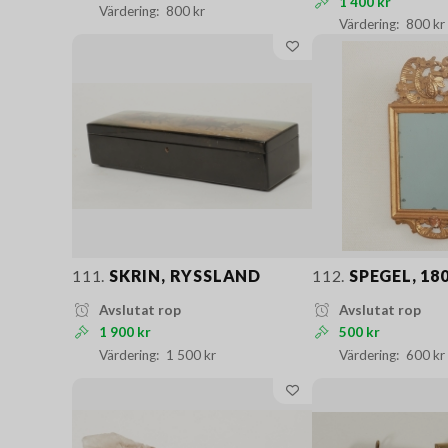
1 400 kr
800 kr
800 kr
111.
SKRIN, RYSSLAND
112.
SPEGEL, 18
Avslutat rop
Avslutat rop
1 900 kr
500 kr
1 500 kr
600 kr