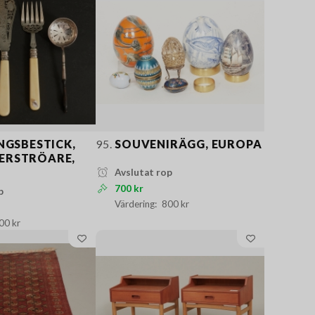
NGSBESTICK,
95.
SOUVENIRÄGG, EUROPA
ERSTRÖARE,
Avslutat rop
700 kr
p
800 kr
00 kr