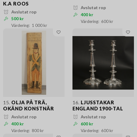
K.A ROOS
Avslutat rop
Avslutat rop
400 kr
500 kr
600 kr
1 000 kr
15.
OLJA PÅ TRÄ,
16.
LJUSSTAKAR
OKÄND KONSTNÄR
ENGLAND 1900-TAL
Avslutat rop
Avslutat rop
400 kr
600 kr
800 kr
600 kr