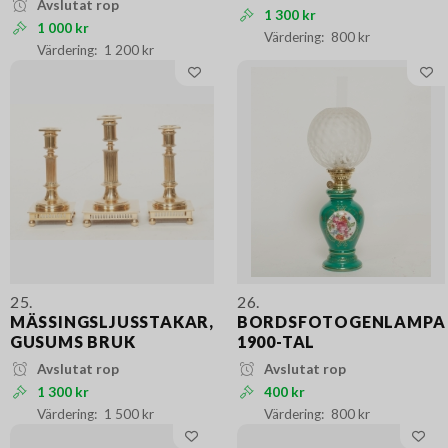
Avslutat rop
1 300 kr
1 000 kr
800 kr
1 200 kr
25.
26.
MÄSSINGSLJUSSTAKAR,
BORDSFOTOGENLAMPA
GUSUMS BRUK
1900-TAL
Avslutat rop
Avslutat rop
1 300 kr
400 kr
1 500 kr
800 kr