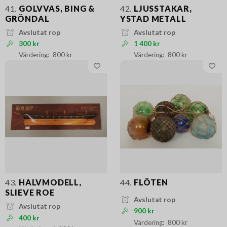
41.
GOLVVAS, BING &
42.
LJUSSTAKAR,
GRÖNDAL
YSTAD METALL
Avslutat rop
Avslutat rop
300 kr
1 400 kr
800 kr
800 kr
43.
HALVMODELL,
44.
FLÖTEN
SLIEVE ROE
Avslutat rop
Avslutat rop
900 kr
400 kr
800 kr