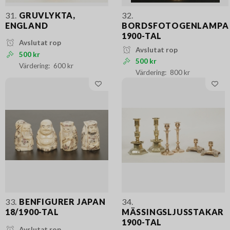
31.
GRUVLYKTA,
32.
ENGLAND
BORDSFOTOGENLAMPA
1900-TAL
Avslutat rop
Avslutat rop
500 kr
500 kr
600 kr
800 kr
33.
BENFIGURER JAPAN
34.
18/1900-TAL
MÄSSINGSLJUSSTAKAR
1900-TAL
Avslutat rop