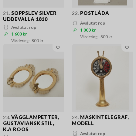
21.
SOPPSLEV SILVER
22.
POSTLÅDA
UDDEVALLA 1810
Avslutat rop
Avslutat rop
1 000 kr
1 600 kr
800 kr
800 kr
23.
VÄGGLAMPETTER,
24.
MASKINTELEGRAF,
GUSTAVIANSK STIL,
MODELL
K.A ROOS
Avslutat rop