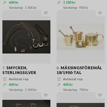
600 kr
1 100 kr
1 000 kr
900 kr
7.
SMYCKEN,
8.
MÄSSINGSFÖREMÅL
STERLINGSILVER
18/1900-TAL
Avslutat rop
Avslutat rop
600 kr
400 kr
1 200 kr
700 kr