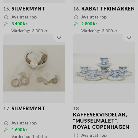
15.
SILVERMYNT
16.
RABATTFRIMÄRKEN
Avslutat rop
Avslutat rop
3 400 kr
2 800 kr
3 000 kr
3 000 kr
17.
SILVERMYNT
18.
KAFFESERVISDELAR,
"MUSSELMALET",
Avslutat rop
ROYAL COPENHAGEN
1 600 kr
Avslutat rop
1 500 kr