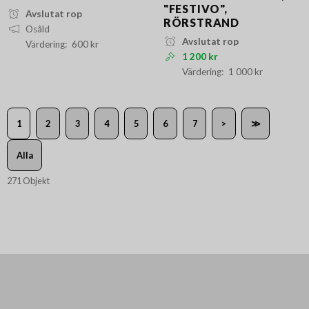
"FESTIVO",
Avslutat rop
RÖRSTRAND
Osåld
Avslutat rop
600 kr
1 200 kr
1 000 kr
1
2
3
4
5
6
7
>
≫
Alla
271 Objekt