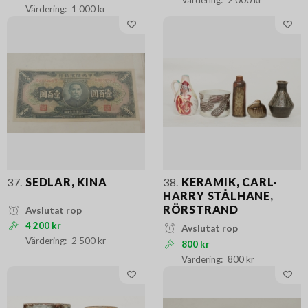
1 000 kr
37.
SEDLAR, KINA
38.
KERAMIK, CARL-
HARRY STÅLHANE,
RÖRSTRAND
Avslutat rop
4 200 kr
Avslutat rop
2 500 kr
800 kr
800 kr