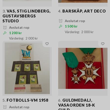
3.
VAS, STIG LINDBERG,
4.
BARSKÅP, ART DECO
GUSTAVSBERGS
STUDIO
Avslutat rop
1 500 kr
Avslutat rop
2 000 kr
1 200 kr
2 000 kr
5.
FOTBOLLS-VM 1958
6.
GULDMEDALJ,
VASAORDEN 18-K
Avslutat rop
GULD