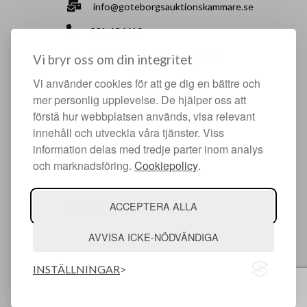
info@goteborgsauktionskammare.se
031-126610
Sisjö Kullegata 6, 436 32 Askim
Vi bryr oss om din integritet
Vi använder cookies för att ge dig en bättre och
HJÄLPFULLA SIDOR
mer personlig upplevelse. De hjälper oss att
förstå hur webbplatsen används, visa relevant
Något du vill sälja?
innehåll och utveckla våra tjänster. Viss
Att köpa hos oss
information delas med tredje parter inom analys
och marknadsföring.
Cookiepolicy
.
Om oss
Facebook
ACCEPTERA ALLA
Instagram
AVVISA ICKE-NÖDVÄNDIGA
INSTÄLLNINGAR
© Argonova Auktionsplattform 2026