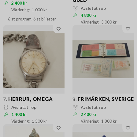
2 400 kr
Avslutat rop
1 000 kr
4 800 kr
6 st program, 6 st biljetter
3 000 kr
7.
HERRUR, OMEGA
8.
FRIMÄRKEN, SVERIGE
Avslutat rop
Avslutat rop
1 400 kr
2 400 kr
1 500 kr
1 800 kr