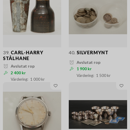
39.
CARL-HARRY
40.
SILVERMYNT
STÅLHANE
Avslutat rop
Avslutat rop
1 900 kr
2 400 kr
1 500 kr
1 000 kr