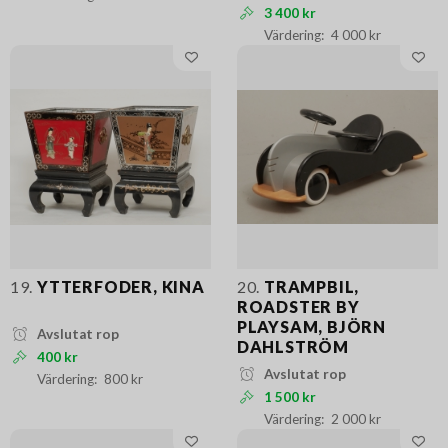
3 400 kr
4 000 kr
19.
YTTERFODER, KINA
20.
TRAMPBIL,
ROADSTER BY
PLAYSAM, BJÖRN
Avslutat rop
DAHLSTRÖM
400 kr
Avslutat rop
800 kr
1 500 kr
2 000 kr