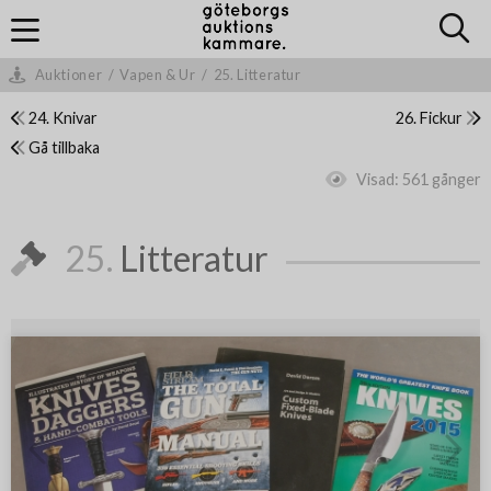
Auktioner
/
Vapen & Ur
/
25. Litteratur
24. Knivar
26. Fickur
Gå tillbaka
Visad:
561 gånger
25.
Litteratur