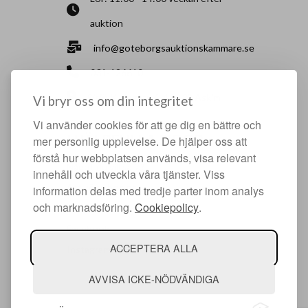
auktion
info@goteborgsauktionskammare.se
031-126610
Sisjö Kullegata 6, 436 32 Askim
Vi bryr oss om din integritet
Vi använder cookies för att ge dig en bättre och
HJÄLPFULLA SIDOR
mer personlig upplevelse. De hjälper oss att
förstå hur webbplatsen används, visa relevant
Något du vill sälja?
innehåll och utveckla våra tjänster. Viss
Att köpa hos oss
information delas med tredje parter inom analys
och marknadsföring.
Cookiepolicy
.
Om oss
Facebook
ACCEPTERA ALLA
Instagram
AVVISA ICKE-NÖDVÄNDIGA