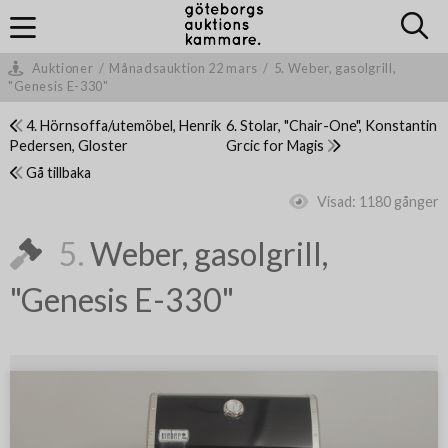
Auktioner
/
Månadsauktion 22 mars
/
5. Weber, gasolgrill,
"Genesis E-330"
4. Hörnsoffa/utemöbel, Henrik
6. Stolar, "Chair-One", Konstantin
Pedersen, Gloster
Grcic for Magis
Gå tillbaka
Visad:
1180 gånger
5.
Weber, gasolgrill,
"Genesis E-330"