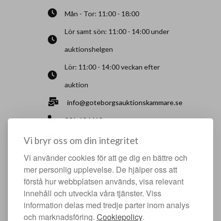
Mån - Tor: 11:00 - 18:00
Lör samt sön: 11:00 - 14:00 under
auktionshelgen
Lör: 11:00 - 14:00 veckan efter
auktion
info@goteborgsauktionskammare.se
031-126610
Sisjö Kullegata 6, 436 32 Askim
Vi bryr oss om din integritet
Vi använder cookies för att ge dig en bättre och
HJÄLPFULLA SIDOR
mer personlig upplevelse. De hjälper oss att
förstå hur webbplatsen används, visa relevant
Något du vill sälja?
innehåll och utveckla våra tjänster. Viss
Att köpa hos oss
information delas med tredje parter inom analys
och marknadsföring.
Cookiepolicy
.
Om oss