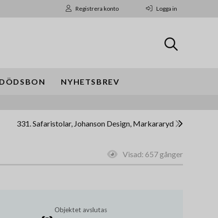
Registrera konto
Logga in
DÖDSBON
NYHETSBREV
331. Safaristolar, Johanson Design, Markararyd
Visad:
657 gånger
Objektet avslutas