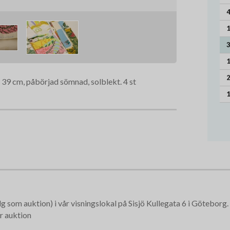
4
1
3
1
2
 39 cm, påbörjad sömnad, solblekt. 4 st
1
 som auktion) i vår visningslokal på Sisjö Kullegata 6 i Göteborg.
r auktion