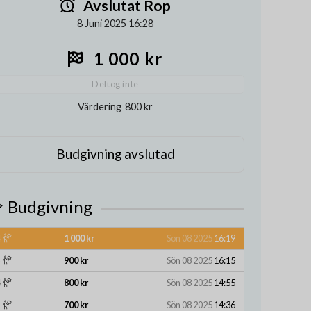
Avslutat Rop
8 Juni 2025 16:28
1 000 kr
Deltog inte
Värdering
800 kr
Budgivning avslutad
Budgivning
1 000 kr
Sön 08 2025
16:19
900 kr
Sön 08 2025
16:15
800 kr
Sön 08 2025
14:55
700 kr
Sön 08 2025
14:36