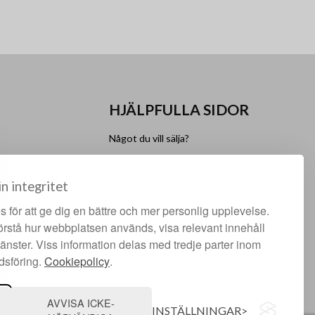
HJÄLPFULLA SIDOR
Något du vill sälja?
Att köpa hos oss
lgen
Om oss
in integritet
Facebook
 för att ge dig en bättre och mer personlig upplevelse.
Instagram
förstå hur webbplatsen används, visa relevant innehåll
jänster. Viss information delas med tredje parter inom
dsföring.
Cookiepolicy
.
AVVISA ICKE-
INSTÄLLNINGAR