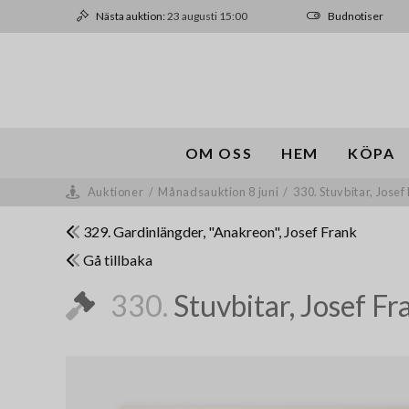
Nästa auktion:
23 augusti 15:00
Budnotiser
OM OSS
HEM
KÖPA
Auktioner
/
Månadsauktion 8 juni
/
330. Stuvbitar, Josef
329. Gardinlängder, "Anakreon", Josef Frank
Gå tillbaka
330.
Stuvbitar, Josef Fr