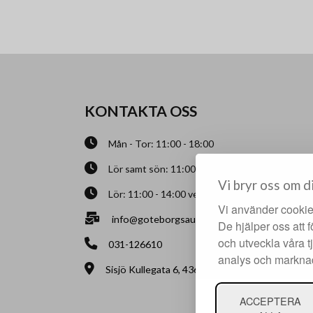
KONTAKTA OSS
Mån - Tor: 11:00 - 18:00
Lör samt sön: 11:00 - 14:00 under auktionshe
Vi bryr oss om d
Lör: 11:00 - 14:00 veckan efter auktion
Vi använder cookies
info@goteborgsauktionskammare.se
De hjälper oss att 
och utveckla våra t
031-126610
analys och markna
Sisjö Kullegata 6, 436 32 Askim
ACCEPTERA