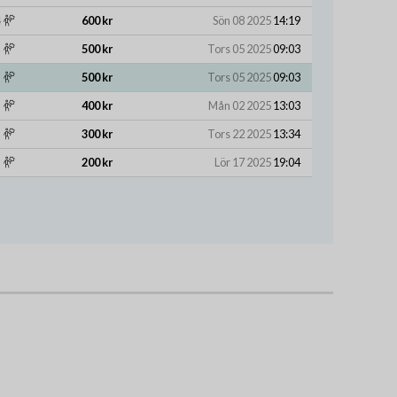
600 kr
Sön 08 2025
14:19
500 kr
Tors 05 2025
09:03
500 kr
Tors 05 2025
09:03
400 kr
Mån 02 2025
13:03
300 kr
Tors 22 2025
13:34
200 kr
Lör 17 2025
19:04