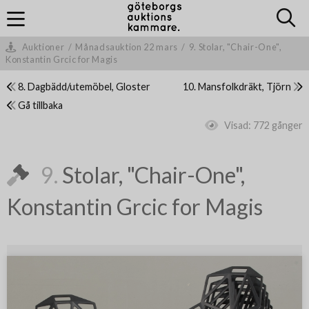
Auktioner
/
Månadsauktion 22 mars
/
9. Stolar, "Chair-One",
Konstantin Grcic for Magis
8. Dagbädd/utemöbel, Gloster
10. Mansfolkdräkt, Tjörn
Gå tillbaka
Visad:
772 gånger
9.
Stolar, "Chair-One",
Konstantin Grcic for Magis