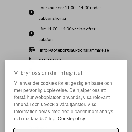
Lör samt sön: 11:00 - 14:00 under
auktionshelgen
Lör: 11:00 - 14:00 veckan efter
auktion
info@goteborgsauktionskammare.se
031-126610
Sisjö Kullegata 6, 436 32 Askim
Vi bryr oss om din integritet
Vi använder cookies för att ge dig en bättre och
HJÄLPFULLA SIDOR
mer personlig upplevelse. De hjälper oss att
förstå hur webbplatsen används, visa relevant
Något du vill sälja?
innehåll och utveckla våra tjänster. Viss
Att köpa hos oss
information delas med tredje parter inom analys
och marknadsföring.
Cookiepolicy
.
Om oss
Facebook