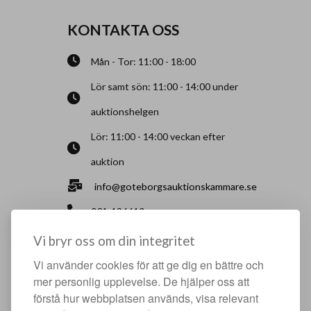
KONTAKTA OSS
Mån - Tor: 11:00 - 18:00
Lör samt sön: 11:00 - 14:00 under
auktionshelgen
Lör: 11:00 - 14:00 veckan efter
auktion
info@goteborgsauktionskammare.se
031-126610
Sisjö Kullegata 6, 436 32 Askim
Vi bryr oss om din integritet
Vi använder cookies för att ge dig en bättre och
HJÄLPFULLA SIDOR
mer personlig upplevelse. De hjälper oss att
förstå hur webbplatsen används, visa relevant
Något du vill sälja?