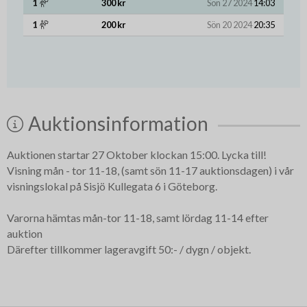
1
300 kr
Sön 27 2024
14:03
1
200 kr
Sön 20 2024
20:35
Auktionsinformation
Auktionen startar 27 Oktober klockan 15:00. Lycka till!
Visning mån - tor 11-18, (samt sön 11-17 auktionsdagen) i vår
visningslokal på Sisjö Kullegata 6 i Göteborg.
Varorna hämtas mån-tor 11-18, samt lördag 11-14 efter
auktion
Därefter tillkommer lageravgift 50:- / dygn / objekt.