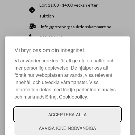
Lör: 11:00 - 14:00 veckan efter
auktion
info@goteborgsauktionskammare.se
031-126610
Sisjö Kullegata 6, 436 32 Askim
Vi bryr oss om din integritet
Vi använder cookies för att ge dig en bättre och
HJÄLPFULLA SIDOR
mer personlig upplevelse. De hjälper oss att
förstå hur webbplatsen används, visa relevant
Något du vill sälja?
innehåll och utveckla våra tjänster. Viss
Att köpa hos oss
information delas med tredje parter inom analys
och marknadsföring.
Cookiepolicy
.
Om oss
Facebook
ACCEPTERA ALLA
Instagram
AVVISA ICKE-NÖDVÄNDIGA