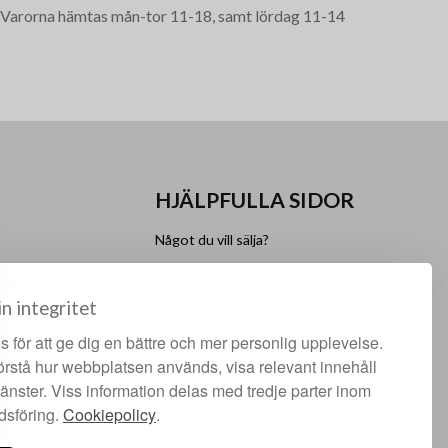
g. Varorna hämtas mån-tor 11-18, samt lördag 11-14
HJÄLPFULLA SIDOR
Något du vill sälja?
Att köpa hos oss
lgen
Om oss
in integritet
Facebook
 för att ge dig en bättre och mer personlig upplevelse.
Instagram
förstå hur webbplatsen används, visa relevant innehåll
jänster. Viss information delas med tredje parter inom
dsföring.
Cookiepolicy
.