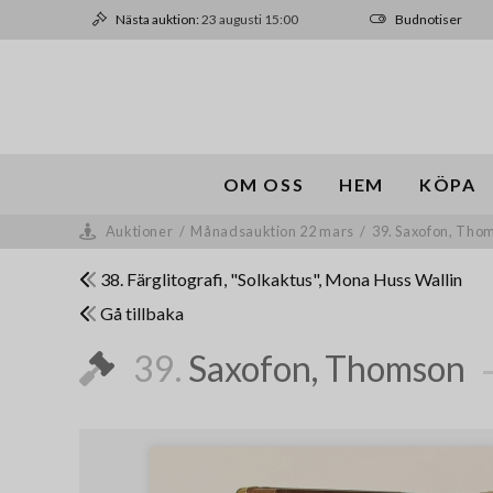
Nästa auktion:
23 augusti 15:00
Budnotiser
OM OSS
HEM
KÖPA
Auktioner
/
Månadsauktion 22 mars
/
39. Saxofon, Tho
38. Färglitografi, "Solkaktus", Mona Huss Wallin
Gå tillbaka
39.
Saxofon, Thomson