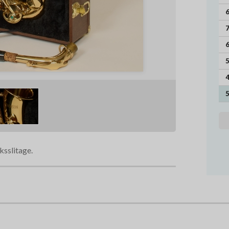
6
7
6
5
4
5
ksslitage.