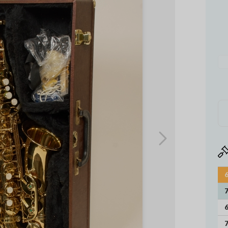
6
7
6
7