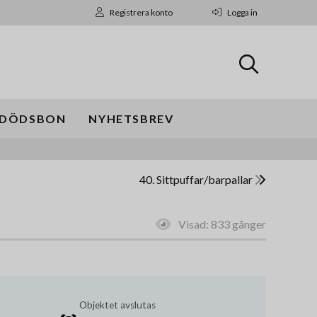
Registrera konto
Logga in
DÖDSBON
NYHETSBREV
40. Sittpuffar/barpallar
Visad:
833 gånger
Objektet avslutas