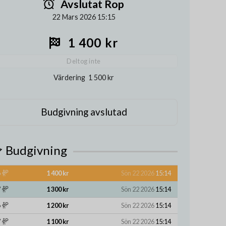
Avslutat Rop
22 Mars 2026 15:15
1 400 kr
Deltog inte
Värdering
1 500 kr
Budgivning avslutad
Budgivning
1 400 kr
Sön 22 2026
15:14
1 300 kr
Sön 22 2026
15:14
1 200 kr
Sön 22 2026
15:14
1 100 kr
Sön 22 2026
15:14