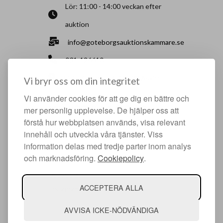
Lör: 11:00 - 14:00 veckan efter
auktion
info@goteborgsauktionskammare.se
031-126610
Sisjö Kullegata 6, 436 32 Askim
Vi bryr oss om din integritet
Vi använder cookies för att ge dig en bättre och
HJÄLPFULLA SIDOR
mer personlig upplevelse. De hjälper oss att
förstå hur webbplatsen används, visa relevant
Något du vill sälja?
innehåll och utveckla våra tjänster. Viss
Att köpa hos oss
information delas med tredje parter inom analys
och marknadsföring.
Cookiepolicy
.
Om oss
Facebook
ACCEPTERA ALLA
Instagram
AVVISA ICKE-NÖDVÄNDIGA