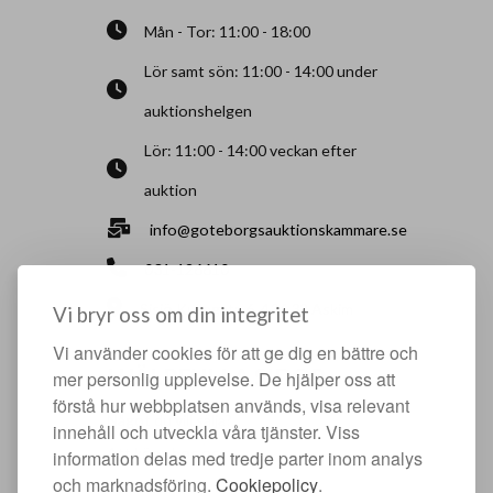
Mån - Tor: 11:00 - 18:00
Lör samt sön: 11:00 - 14:00 under
auktionshelgen
Lör: 11:00 - 14:00 veckan efter
auktion
info@goteborgsauktionskammare.se
031-126610
Sisjö Kullegata 6, 436 32 Askim
Vi bryr oss om din integritet
Vi använder cookies för att ge dig en bättre och
HJÄLPFULLA SIDOR
mer personlig upplevelse. De hjälper oss att
förstå hur webbplatsen används, visa relevant
Något du vill sälja?
innehåll och utveckla våra tjänster. Viss
Att köpa hos oss
information delas med tredje parter inom analys
och marknadsföring.
Cookiepolicy
.
Om oss