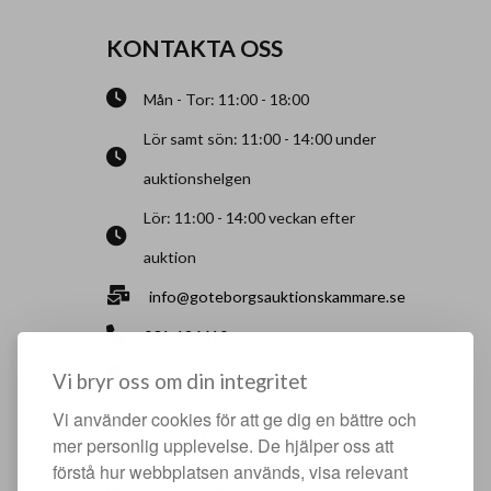
KONTAKTA OSS
Mån - Tor: 11:00 - 18:00
Lör samt sön: 11:00 - 14:00 under
auktionshelgen
Lör: 11:00 - 14:00 veckan efter
auktion
info@goteborgsauktionskammare.se
031-126610
Sisjö Kullegata 6, 436 32 Askim
Vi bryr oss om din integritet
Vi använder cookies för att ge dig en bättre och
HJÄLPFULLA SIDOR
mer personlig upplevelse. De hjälper oss att
förstå hur webbplatsen används, visa relevant
Något du vill sälja?