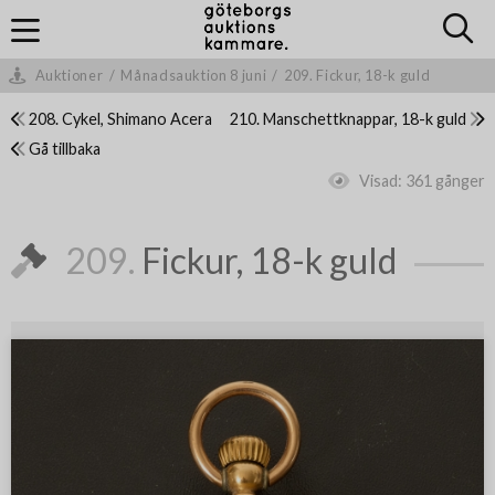
Auktioner
/
Månadsauktion 8 juni
/
209. Fickur, 18-k guld
208. Cykel, Shimano Acera
210. Manschettknappar, 18-k guld
Gå tillbaka
Visad:
361 gånger
209.
Fickur, 18-k guld