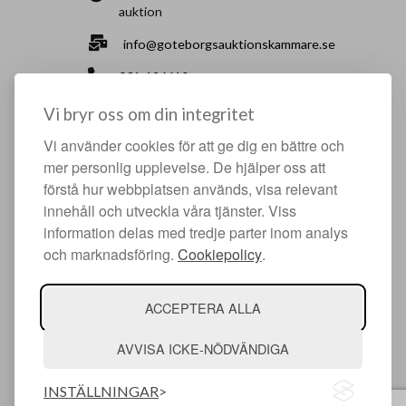
auktion
info@goteborgsauktionskammare.se
031-126610
Sisjö Kullegata 6, 436 32 Askim
Vi bryr oss om din integritet
Vi använder cookies för att ge dig en bättre och
HJÄLPFULLA SIDOR
mer personlig upplevelse. De hjälper oss att
förstå hur webbplatsen används, visa relevant
Något du vill sälja?
innehåll och utveckla våra tjänster. Viss
Att köpa hos oss
information delas med tredje parter inom analys
och marknadsföring.
Cookiepolicy
.
Om oss
Facebook
ACCEPTERA ALLA
Instagram
AVVISA ICKE-NÖDVÄNDIGA
INSTÄLLNINGAR
© Argonova Auktionsplattform 2026