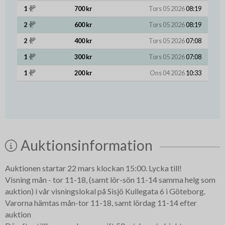
1
700 kr
Tors 05 2026
08:19
2
600 kr
Tors 05 2026
08:19
2
400 kr
Tors 05 2026
07:08
1
300 kr
Tors 05 2026
07:08
1
200 kr
Ons 04 2026
10:33
Auktionsinformation
Auktionen startar 22 mars klockan 15:00. Lycka till!
Visning mån - tor 11-18, (samt lör-sön 11-14 samma helg som
auktion) i vår visningslokal på Sisjö Kullegata 6 i Göteborg.
Varorna hämtas mån-tor 11-18, samt lördag 11-14 efter
auktion