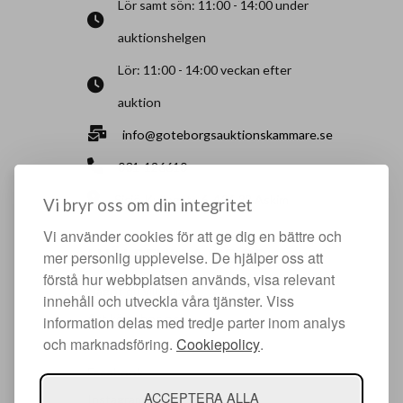
Lör samt sön: 11:00 - 14:00 under
auktionshelgen
Lör: 11:00 - 14:00 veckan efter
auktion
info@goteborgsauktionskammare.se
031-126610
Sisjö Kullegata 6, 436 32 Askim
Vi bryr oss om din integritet
Vi använder cookies för att ge dig en bättre och
HJÄLPFULLA SIDOR
mer personlig upplevelse. De hjälper oss att
förstå hur webbplatsen används, visa relevant
Något du vill sälja?
innehåll och utveckla våra tjänster. Viss
Att köpa hos oss
information delas med tredje parter inom analys
och marknadsföring.
Cookiepolicy
.
Om oss
Facebook
ACCEPTERA ALLA
Instagram