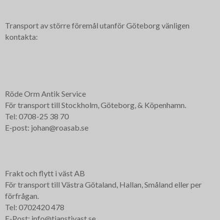
Transport av större föremål utanför Göteborg vänligen
kontakta:
Röde Orm Antik Service
För transport till Stockholm, Göteborg, & Köpenhamn.
Tel: 0708-25 38 70
E-post: johan@roasab.se
Frakt och flytt i väst AB
För transport till Västra Götaland, Hallan, Småland eller per
förfrågan.
Tel: 0702420 478
E-Post: info@tjanstivast.se