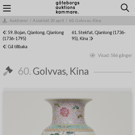
Auktioner
/
Asiatiskt 20 april
/
60. Golvvas, Kina
59. Bojan, Qianlong, Qianlong
61. Stekfat, Qianlong (1736-
(1736-1795)
95), Kina
Gå tillbaka
Visad:
586 gånger
60.
Golvvas, Kina