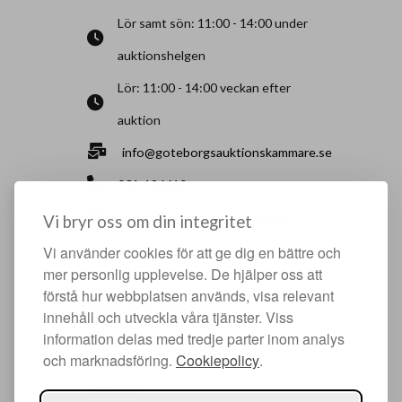
Lör samt sön: 11:00 - 14:00 under
auktionshelgen
Lör: 11:00 - 14:00 veckan efter
auktion
info@goteborgsauktionskammare.se
031-126610
Sisjö Kullegata 6, 436 32 Askim
Vi bryr oss om din integritet
Vi använder cookies för att ge dig en bättre och
HJÄLPFULLA SIDOR
mer personlig upplevelse. De hjälper oss att
förstå hur webbplatsen används, visa relevant
Något du vill sälja?
innehåll och utveckla våra tjänster. Viss
Att köpa hos oss
information delas med tredje parter inom analys
och marknadsföring.
Cookiepolicy
.
Om oss
Facebook