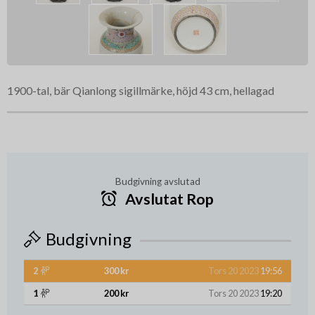
1900-tal, bär Qianlong sigillmärke, höjd 43 cm, hellagad
Budgivning avslutad
Avslutat Rop
Budgivning
2
300 kr
Tors 20 2023
19:56
1
200 kr
Tors 20 2023
19:20