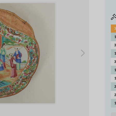
3
1
3
1
3
1
1
2
2
1