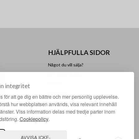
HJÄLPFULLA SIDOR
Något du vill sälja?
Att köpa hos oss
lgen
Om oss
in integritet
Facebook
 för att ge dig en bättre och mer personlig upplevelse.
Instagram
förstå hur webbplatsen används, visa relevant innehåll
jänster. Viss information delas med tredje parter inom
dsföring.
Cookiepolicy
.
AVVISA ICKE-