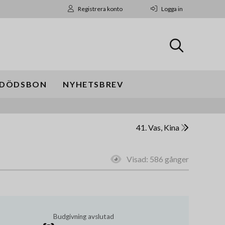
Registrera konto
Logga in
DÖDSBON
NYHETSBREV
41. Vas, Kina
Visad:
586 gånger
Budgivning avslutad