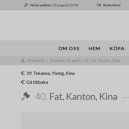
Nästa auktion:
23 augusti 15:00
Budnotiser
OM OSS
HEM
KÖPA
Auktioner
/
Asiatiskt 20 april
/
40. Fat, Kanton, Kina
39. Tekanna, Yixing, Kina
Gå tillbaka
40.
Fat, Kanton, Kina