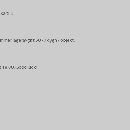
a till!
mmer lageravgift 50:- / dygn / objekt.
rt 18:00. Good luck!