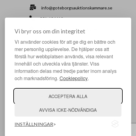
info@goteborgsauktionskammare.se
031-126610
Sisjö Kullegata 6, 436 32 Askim
Vi bryr oss om din integritet
Vi använder cookies för att ge dig en bättre och
HJÄLPFULLA SIDOR
mer personlig upplevelse. De hjälper oss att
förstå hur webbplatsen används, visa relevant
Något du vill sälja?
innehåll och utveckla våra tjänster. Viss
Att köpa hos oss
information delas med tredje parter inom analys
och marknadsföring.
Cookiepolicy
.
Om oss
Facebook
ACCEPTERA ALLA
Instagram
AVVISA ICKE-NÖDVÄNDIGA
INSTÄLLNINGAR
© Argonova Auktionsplattform 2026