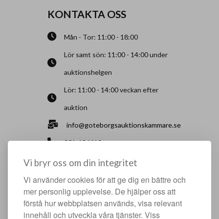
KONTAKTA OSS
Mån - Tor: 11:00 - 18:00
Lör samt sön: 11:00 - 14:00 under
auktionshelgen
Lör: 11:00 - 14:00 veckan efter
auktion
info@goteborgsauktionskammare.se
031-126610
Sisjö Kullegata 6, 436 32 Askim
Vi bryr oss om din integritet
Vi använder cookies för att ge dig en bättre och
HJÄLPFULLA SIDOR
mer personlig upplevelse. De hjälper oss att
förstå hur webbplatsen används, visa relevant
Något du vill sälja?
innehåll och utveckla våra tjänster. Viss