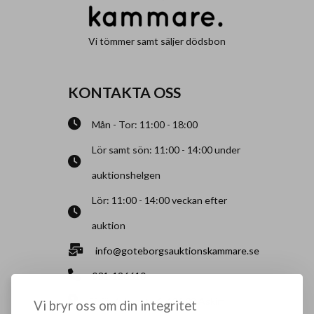
Vi tömmer samt säljer dödsbon
KONTAKTA OSS
Mån - Tor: 11:00 - 18:00
Lör samt sön: 11:00 - 14:00 under
auktionshelgen
Lör: 11:00 - 14:00 veckan efter
auktion
info@goteborgsauktionskammare.se
031-126610
Sisjö Kullegata 6, 436 32 Askim
Vi bryr oss om din integritet