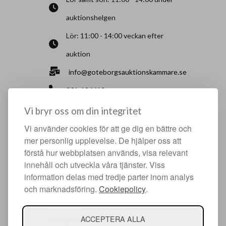
auktionshelgen
Lör: 11:00 - 14:00 veckan efter
auktion
info@goteborgsauktionskammare.se
031-126610
Sisjö Kullegata 6, 436 32 Askim
Vi bryr oss om din integritet
Vi använder cookies för att ge dig en bättre och
HJÄLPFULLA SIDOR
mer personlig upplevelse. De hjälper oss att
förstå hur webbplatsen används, visa relevant
Något du vill sälja?
innehåll och utveckla våra tjänster. Viss
Att köpa hos oss
information delas med tredje parter inom analys
och marknadsföring.
Cookiepolicy
.
Om oss
Facebook
ACCEPTERA ALLA
Instagram