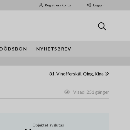
Registrera konto
Logga in
DÖDSBON
NYHETSBREV
81. Vinofferskål, Qing, Kina
Visad:
251 gånger
Objektet avslutas