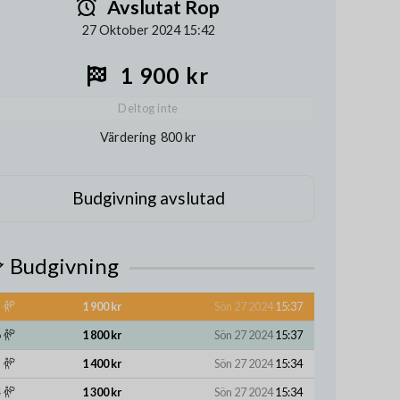
Avslutat Rop
27 Oktober 2024 15:42
1 900 kr
Deltog inte
Värdering
800 kr
Budgivning avslutad
Budgivning
1 900 kr
Sön 27 2024
15:37
1 800 kr
Sön 27 2024
15:37
1 400 kr
Sön 27 2024
15:34
1 300 kr
Sön 27 2024
15:34