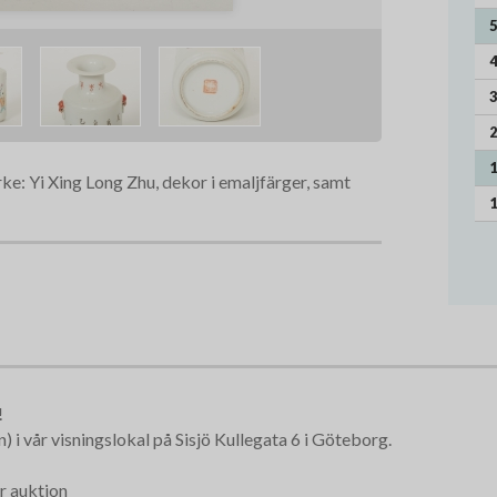
5
4
3
2
1
e: Yi Xing Long Zhu, dekor i emaljfärger, samt
1
!
 i vår visningslokal på Sisjö Kullegata 6 i Göteborg.
r auktion