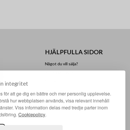
HJÄLPFULLA SIDOR
Något du vill sälja?
Att köpa hos oss
lgen
Om oss
in integritet
Facebook
 för att ge dig en bättre och mer personlig upplevelse.
Instagram
förstå hur webbplatsen används, visa relevant innehåll
jänster. Viss information delas med tredje parter inom
dsföring.
Cookiepolicy
.