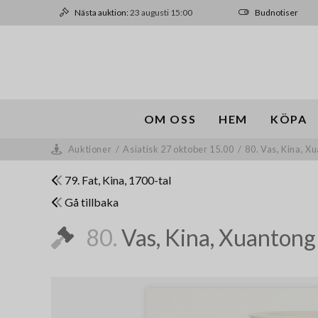
Nästa auktion:
23 augusti 15:00
Budnotiser
OM OSS
HEM
KÖPA
Auktioner
/
Asiatisk 27 oktober 15.00
/
80. Vas, Kina, X
79. Fat, Kina, 1700-tal
Gå tillbaka
80.
Vas, Kina, Xuantong