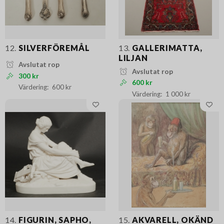
12.
SILVERFÖREMÅL
13.
GALLERIMATTA,
LILJAN
Avslutat rop
Avslutat rop
300 kr
600 kr
600 kr
1 000 kr
14.
FIGURIN, SAPHO,
15.
AKVARELL, OKÄND