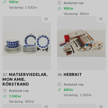
900 kr
Avslutat rop
1 500 kr
900 kr
800 kr
37.
MATSERVISDELAR,
38.
HERRKIT
MON AMIE,
RÖRSTRAND
Avslutat rop
600 kr
Avslutat rop
1 000 kr
1 500 kr
800 kr