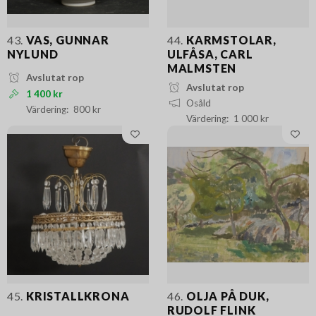
43.
VAS, GUNNAR
44.
KARMSTOLAR,
NYLUND
ULFÅSA, CARL
MALMSTEN
Avslutat rop
Avslutat rop
1 400 kr
Osåld
800 kr
1 000 kr
45.
KRISTALLKRONA
46.
OLJA PÅ DUK,
RUDOLF FLINK