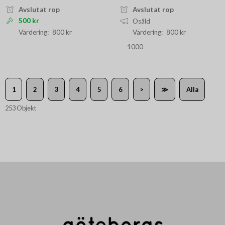
Avslutat rop
Avslutat rop
500 kr
Osåld
800 kr
800 kr
1000
1
2
3
4
5
6
>
≫
Alla
253 Objekt