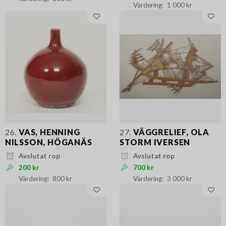
1 000 kr
26.
VAS, HENNING
27.
VÄGGRELIEF, OLA
NILSSON, HÖGANÄS
STORM IVERSEN
Avslutat rop
Avslutat rop
200 kr
700 kr
800 kr
3 000 kr