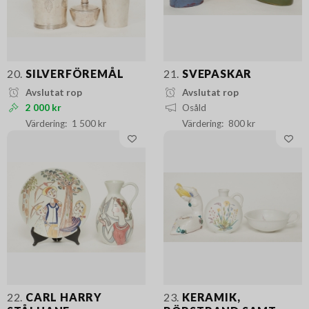
20.
SILVERFÖREMÅL
21.
SVEPASKAR
Avslutat rop
Avslutat rop
2 000 kr
Osåld
1 500 kr
800 kr
22.
CARL HARRY
23.
KERAMIK,