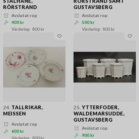
STÅLHANE,
RÖRSTRAND SAMT
RÖRSTRAND
GUSTAVSBERG
Avslutat rop
Avslutat rop
400 kr
500 kr
800 kr
800 kr
24.
TALLRIKAR,
25.
YTTERFODER,
MEISSEN
WALDEMARSUDDE,
GUSTAVSBERG
Avslutat rop
Avslutat rop
600 kr
900 kr
800 kr