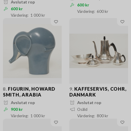
Avslutat rop
600 kr
600 kr
600 kr
1 000 kr
8.
FIGURIN, HOWARD
9.
KAFFESERVIS, COHR,
SMITH, ARABIA
DANMARK
Avslutat rop
Avslutat rop
900 kr
Osåld
1 000 kr
800 kr