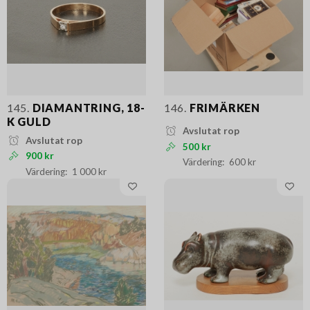
145.
DIAMANTRING, 18-
146.
FRIMÄRKEN
K GULD
Avslutat rop
Avslutat rop
500 kr
900 kr
600 kr
1 000 kr