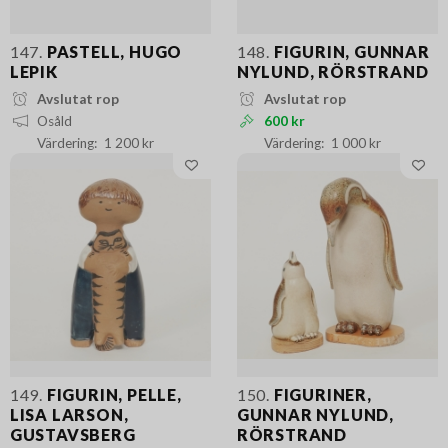
147.
PASTELL, HUGO
148.
FIGURIN, GUNNAR
LEPIK
NYLUND, RÖRSTRAND
Avslutat rop
Avslutat rop
Osåld
600 kr
1 200 kr
1 000 kr
149.
FIGURIN, PELLE,
150.
FIGURINER,
LISA LARSON,
GUNNAR NYLUND,
GUSTAVSBERG
RÖRSTRAND