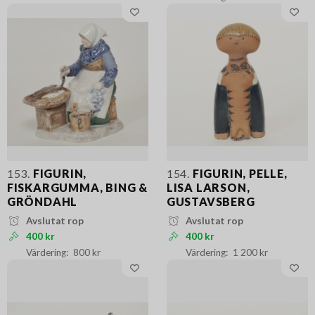
153.
FIGURIN,
154.
FIGURIN, PELLE,
FISKARGUMMA, BING &
LISA LARSON,
GRÖNDAHL
GUSTAVSBERG
Avslutat rop
Avslutat rop
400 kr
400 kr
800 kr
1 200 kr