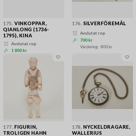
175.
VINKOPPAR,
176.
SILVERFÖREMÅL
QIANLONG (1736-
Avslutat rop
1795), KINA
700 kr
Avslutat rop
800 kr
1 800 kr
177.
FIGURIN,
178.
NYCKELDRAGARE,
TROLIGEN HAHN
WALLERIUS