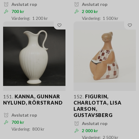
Avslutat rop
Avslutat rop
700 kr
2 000 kr
1 200 kr
1 500 kr
151.
KANNA, GUNNAR
152.
FIGURIN,
NYLUND, RÖRSTRAND
CHARLOTTA, LISA
LARSON,
GUSTAVSBERG
Avslutat rop
700 kr
Avslutat rop
800 kr
2 000 kr
2 500 kr