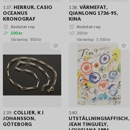
137.
HERRUR, CASIO
138.
VÄRMEFAT,
OCEANUS
QIANLONG 1736-95,
KRONOGRAF
KINA
Avslutat rop
Avslutat rop
500 kr
200 kr
800 kr
1 500 kr
139.
COLLIER, K I
140.
JOHANSSON,
UTSTÄLLNINGSAFFISCH,
GÖTEBORG
JEAN TINGUELY,
LOUISIANA 1986