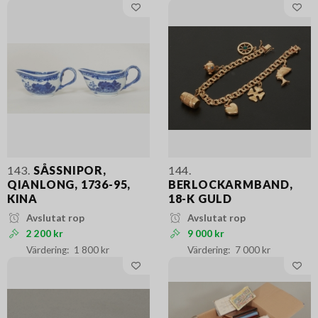
143.
SÅSSNIPOR,
144.
QIANLONG, 1736-95,
BERLOCKARMBAND,
KINA
18-K GULD
Avslutat rop
Avslutat rop
2 200 kr
9 000 kr
1 800 kr
7 000 kr