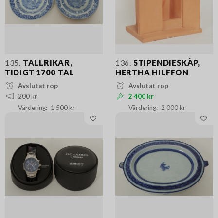
135.
TALLRIKAR,
136.
STIPENDIESKÅP,
TIDIGT 1700-TAL
HERTHA HILFFON
Avslutat rop
Avslutat rop
200 kr
2 400 kr
1 500 kr
2 000 kr