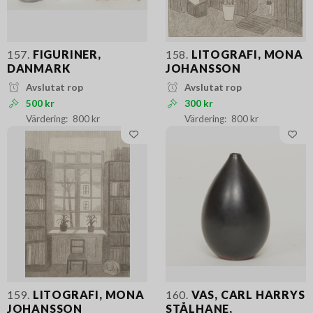
157.
FIGURINER,
158.
LITOGRAFI, MONA
DANMARK
JOHANSSON
Avslutat rop
Avslutat rop
500 kr
300 kr
800 kr
800 kr
159.
LITOGRAFI, MONA
160.
VAS, CARL HARRYS
JOHANSSON
STÅLHANE,