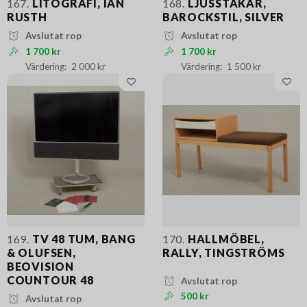
167.
LITOGRAFI, IAN
168.
LJUSSTAKAR,
RUSTH
BAROCKSTIL, SILVER
Avslutat rop
Avslutat rop
1 700 kr
1 700 kr
2 000 kr
1 500 kr
169.
TV 48 TUM, BANG
170.
HALLMÖBEL,
& OLUFSEN,
RALLY, TINGSTRÖMS
BEOVISION
COUNTOUR 48
Avslutat rop
500 kr
Avslutat rop