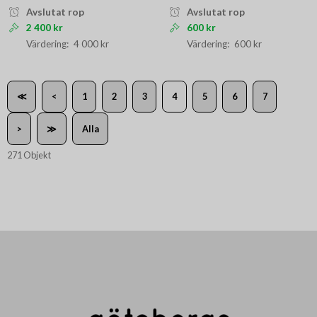
Avslutat rop
Avslutat rop
2 400 kr
600 kr
4 000 kr
600 kr
≪
<
1
2
3
4
5
6
7
>
≫
Alla
271 Objekt