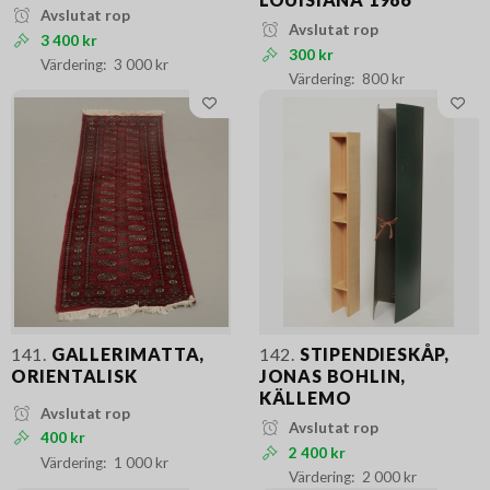
Avslutat rop
Avslutat rop
3 400 kr
300 kr
3 000 kr
800 kr
141.
GALLERIMATTA,
142.
STIPENDIESKÅP,
ORIENTALISK
JONAS BOHLIN,
KÄLLEMO
Avslutat rop
Avslutat rop
400 kr
2 400 kr
1 000 kr
2 000 kr