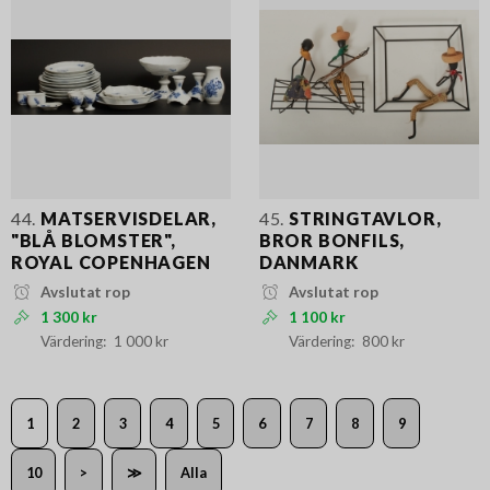
44.
MATSERVISDELAR,
45.
STRINGTAVLOR,
"BLÅ BLOMSTER",
BROR BONFILS,
ROYAL COPENHAGEN
DANMARK
Avslutat rop
Avslutat rop
1 300 kr
1 100 kr
1 000 kr
800 kr
1
2
3
4
5
6
7
8
9
10
>
≫
Alla