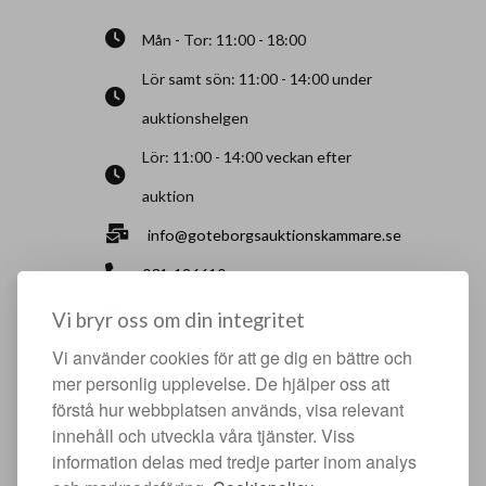
Mån - Tor: 11:00 - 18:00
Lör samt sön: 11:00 - 14:00 under
auktionshelgen
Lör: 11:00 - 14:00 veckan efter
auktion
info@goteborgsauktionskammare.se
031-126610
Sisjö Kullegata 6, 436 32 Askim
Vi bryr oss om din integritet
Vi använder cookies för att ge dig en bättre och
HJÄLPFULLA SIDOR
mer personlig upplevelse. De hjälper oss att
förstå hur webbplatsen används, visa relevant
Något du vill sälja?
innehåll och utveckla våra tjänster. Viss
Att köpa hos oss
information delas med tredje parter inom analys