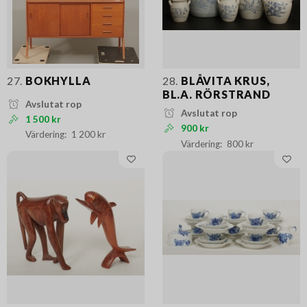
27.
BOKHYLLA
28.
BLÅVITA KRUS,
BL.A. RÖRSTRAND
Avslutat rop
Avslutat rop
1 500 kr
900 kr
1 200 kr
800 kr