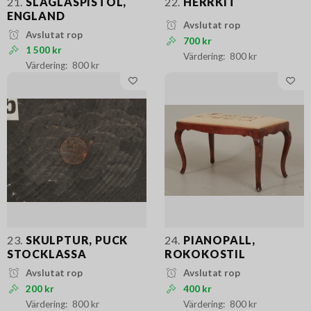
21.
SLAGLÅSPISTOL,
22.
HERRKIT
ENGLAND
Avslutat rop
Avslutat rop
700 kr
1 500 kr
800 kr
800 kr
23.
SKULPTUR, PUCK
24.
PIANOPALL,
STOCKLASSA
ROKOKOSTIL
Avslutat rop
Avslutat rop
200 kr
400 kr
800 kr
800 kr