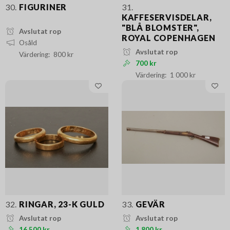
30.
FIGURINER
31.
KAFFESERVISDELAR,
"BLÅ BLOMSTER",
Avslutat rop
ROYAL COPENHAGEN
Osåld
Avslutat rop
800 kr
700 kr
1 000 kr
32.
RINGAR, 23-K GULD
33.
GEVÄR
Avslutat rop
Avslutat rop
16 500 kr
1 800 kr