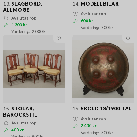
13.
SLAGBORD,
14.
MODELLBILAR
ALLMOGE
Avslutat rop
Avslutat rop
600 kr
1 300 kr
800 kr
2 000 kr
15.
STOLAR,
16.
SKÖLD 18/1900-TAL
BAROCKSTIL
Avslutat rop
Avslutat rop
2 400 kr
400 kr
800 kr
800 kr