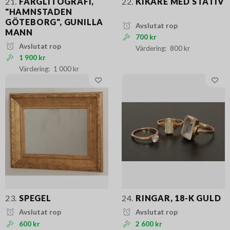
21.
FÄRGLITOGRAFI,
22.
KIKARE MED STATIV
"HAMNSTADEN
GÖTEBORG", GUNILLA
Avslutat rop
MANN
700 kr
Avslutat rop
800 kr
1 900 kr
1 000 kr
23.
SPEGEL
24.
RINGAR, 18-K GULD
Avslutat rop
Avslutat rop
600 kr
2 600 kr