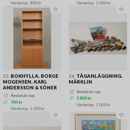
800 kr
2 000 kr
25.
BOKHYLLA, BORGE
26.
TÅGANLÄGGNING,
MOGENSEN, KARL
MÄRKLIN
ANDERSSON & SÖNER
Avslutat rop
Avslutat rop
3 800 kr
700 kr
1 000 kr
1 000 kr