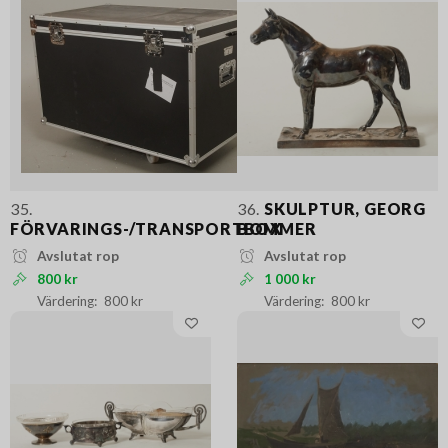
35.
36.
SKULPTUR, GEORG
FÖRVARINGS-/TRANSPORTBOX
BOMMER
Avslutat rop
Avslutat rop
800 kr
1 000 kr
800 kr
800 kr