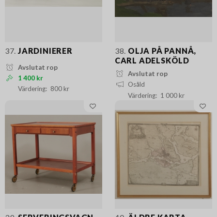
37.
JARDINIERER
38.
OLJA PÅ PANNÅ,
CARL ADELSKÖLD
Avslutat rop
Avslutat rop
1 400 kr
Osåld
800 kr
1 000 kr