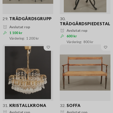
29.
TRÄDGÅRDSGRUPP
30.
TRÄDGÅRDSPIEDESTAL
Avslutat rop
Avslutat rop
1 100 kr
600 kr
1 200 kr
800 kr
31.
KRISTALLKRONA
32.
SOFFA
Avslutat rop
Avslutat rop