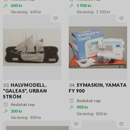
600 kr
1 900 kr
600 kr
1 500 kr
33.
HALVMODELL,
34.
SYMASKIN, YAMATA
"GALEAS", URBAN
FY 900
STRÖM
Avslutat rop
Avslutat rop
400 kr
300 kr
800 kr
800 kr