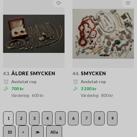
43.
ÄLDRE SMYCKEN
44.
SMYCKEN
Avslutat rop
Avslutat rop
700 kr
3 200 kr
600 kr
800 kr
1
2
3
4
5
6
7
8
9
10
>
≫
Alla