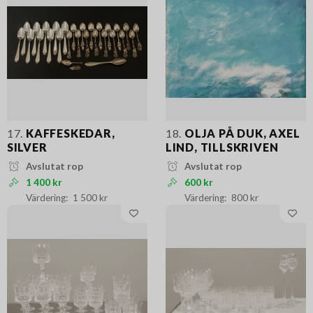
17.
KAFFESKEDAR,
18.
OLJA PÅ DUK, AXEL
SILVER
LIND, TILLSKRIVEN
Avslutat rop
Avslutat rop
1 400 kr
600 kr
1 500 kr
800 kr