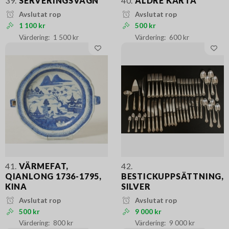
39.
SERVERINGSVAGN
40.
ÄLDRE KARTA
Avslutat rop
Avslutat rop
1 100 kr
500 kr
1 500 kr
600 kr
41.
VÄRMEFAT,
42.
QIANLONG 1736-1795,
BESTICKUPPSÄTTNING,
KINA
SILVER
Avslutat rop
Avslutat rop
500 kr
9 000 kr
800 kr
9 000 kr