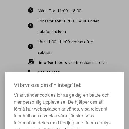
Mån - Tor: 11:00 - 18:00
Lör samt sön: 11:00 - 14:00 under
auktionshelgen
Lör: 11:00 - 14:00 veckan efter
auktion
info@goteborgsauktionskammare.se
031-126610
Sisjö Kullegata 6, 436 32 Askim
Vi bryr oss om din integritet
Vi använder cookies för att ge dig en bättre och
HJÄLPFULLA SIDOR
mer personlig upplevelse. De hjälper oss att
förstå hur webbplatsen används, visa relevant
Något du vill sälja?
innehåll och utveckla våra tjänster. Viss
Att köpa hos oss
information delas med tredje parter inom analys