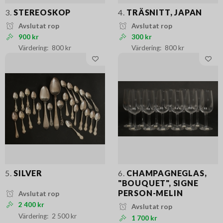
3.
STEREOSKOP
4.
TRÄSNITT, JAPAN
Avslutat rop
Avslutat rop
900 kr
300 kr
800 kr
800 kr
5.
SILVER
6.
CHAMPAGNEGLAS,
"BOUQUET", SIGNE
PERSON-MELIN
Avslutat rop
2 400 kr
Avslutat rop
2 500 kr
1 700 kr