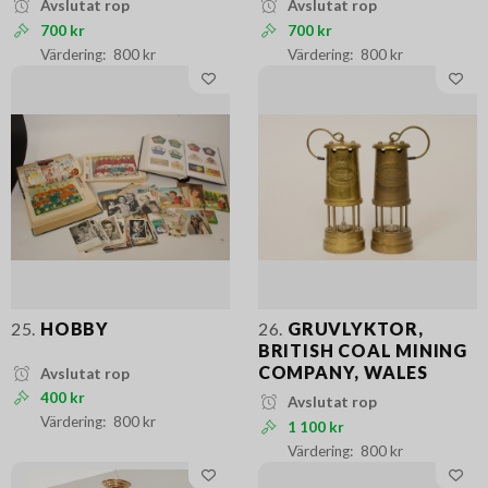
Avslutat rop
Avslutat rop
700 kr
700 kr
800 kr
800 kr
25.
HOBBY
26.
GRUVLYKTOR,
BRITISH COAL MINING
COMPANY, WALES
Avslutat rop
400 kr
Avslutat rop
800 kr
1 100 kr
800 kr