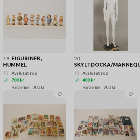
19.
FIGURINER,
20.
HUMMEL
SKYLTDOCKA/MANNEQ
Avslutat rop
Avslutat rop
700 kr
400 kr
800 kr
800 kr