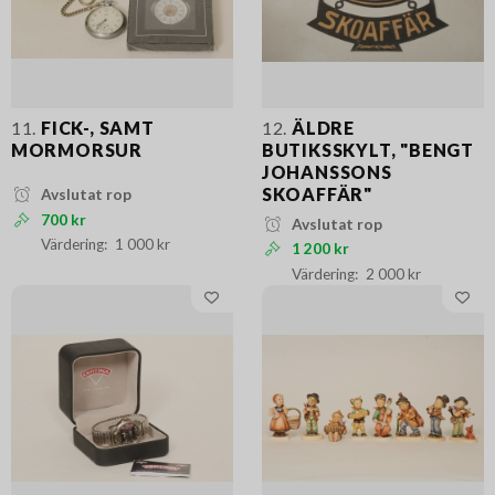
11.
FICK-, SAMT
12.
ÄLDRE
MORMORSUR
BUTIKSSKYLT, "BENGT
JOHANSSONS
SKOAFFÄR"
Avslutat rop
700 kr
Avslutat rop
1 000 kr
1 200 kr
2 000 kr