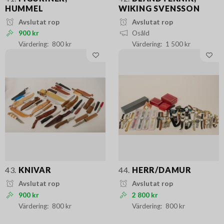
HUMMEL
WIKING SVENSSON
Avslutat rop
Avslutat rop
900 kr
Osåld
800 kr
1 500 kr
43.
KNIVAR
44.
HERR/DAMUR
Avslutat rop
Avslutat rop
900 kr
2 800 kr
800 kr
800 kr