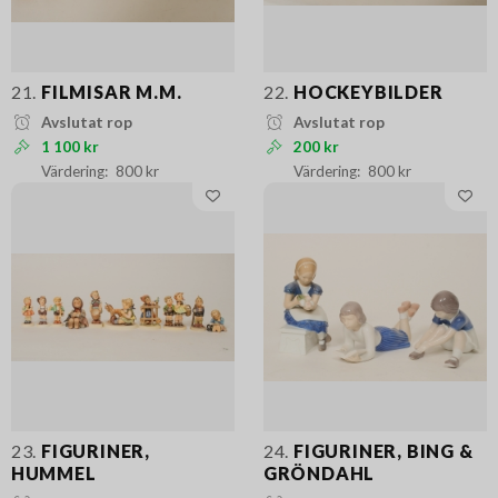
21.
FILMISAR M.M.
22.
HOCKEYBILDER
Avslutat rop
Avslutat rop
1 100 kr
200 kr
800 kr
800 kr
23.
FIGURINER,
24.
FIGURINER, BING &
HUMMEL
GRÖNDAHL