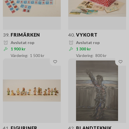
39.
FRIMÄRKEN
40.
VYKORT
Avslutat rop
Avslutat rop
1 900 kr
1 300 kr
1 500 kr
800 kr
41.
FIGURINER,
42.
BLANDTEKNIK,