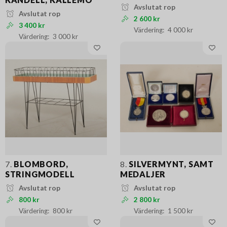
Avslutat rop
Avslutat rop
2 600 kr
3 400 kr
4 000 kr
3 000 kr
7.
BLOMBORD,
8.
SILVERMYNT, SAMT
STRINGMODELL
MEDALJER
Avslutat rop
Avslutat rop
800 kr
2 800 kr
800 kr
1 500 kr