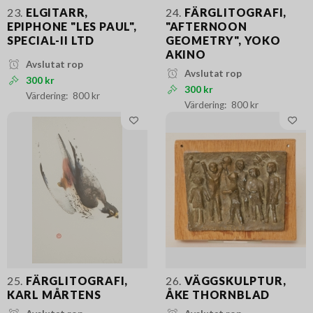
23.
ELGITARR,
24.
FÄRGLITOGRAFI,
EPIPHONE "LES PAUL",
"AFTERNOON
SPECIAL-II LTD
GEOMETRY", YOKO
AKINO
Avslutat rop
Avslutat rop
300 kr
300 kr
800 kr
800 kr
25.
FÄRGLITOGRAFI,
26.
VÄGGSKULPTUR,
KARL MÅRTENS
ÅKE THORNBLAD