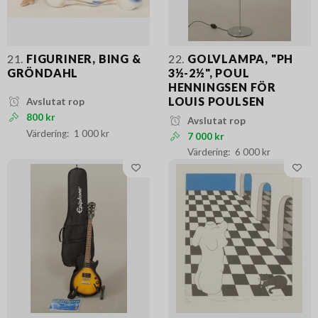
21.
FIGURINER, BING &
22.
GOLVLAMPA, "PH
GRÖNDAHL
3½-2½", POUL
HENNINGSEN FÖR
LOUIS POULSEN
Avslutat rop
800 kr
Avslutat rop
1 000 kr
7 000 kr
6 000 kr