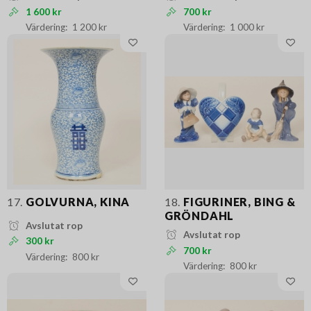
1 600 kr
700 kr
1 200 kr
1 000 kr
17.
GOLVURNA, KINA
18.
FIGURINER, BING &
GRÖNDAHL
Avslutat rop
Avslutat rop
300 kr
700 kr
800 kr
800 kr