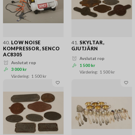
40.
LOW NOISE
41.
SKYLTAR,
KOMPRESSOR, SENCO
GJUTJÄRN
AC8305
Avslutat rop
Avslutat rop
1 500 kr
3 000 kr
1 500 kr
1 500 kr