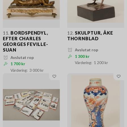
11.
BORDSPENDYL,
12.
SKULPTUR, ÅKE
EFTER CHARLES
THORNBLAD
GEORGES FEVILLE-
SUAN
Avslutat rop
1 300 kr
Avslutat rop
1 200 kr
1 700 kr
3 000 kr