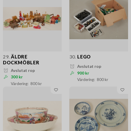
29.
ÄLDRE
30.
LEGO
DOCKMÖBLER
Avslutat rop
Avslutat rop
900 kr
300 kr
800 kr
800 kr