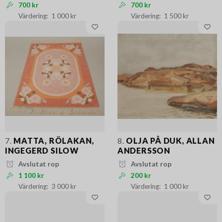
700 kr
700 kr
1 000 kr
1 500 kr
7.
MATTA, RÖLAKAN,
8.
OLJA PÅ DUK, ALLAN
INGEGERD SILOW
ANDERSSON
Avslutat rop
Avslutat rop
1 100 kr
200 kr
3 000 kr
1 000 kr