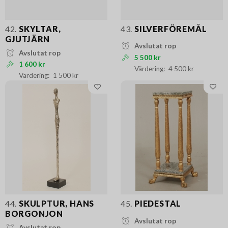
42.
SKYLTAR,
43.
SILVERFÖREMÅL
GJUTJÄRN
Avslutat rop
Avslutat rop
5 500 kr
1 600 kr
4 500 kr
1 500 kr
44.
SKULPTUR, HANS
45.
PIEDESTAL
BORGONJON
Avslutat rop
Avslutat rop