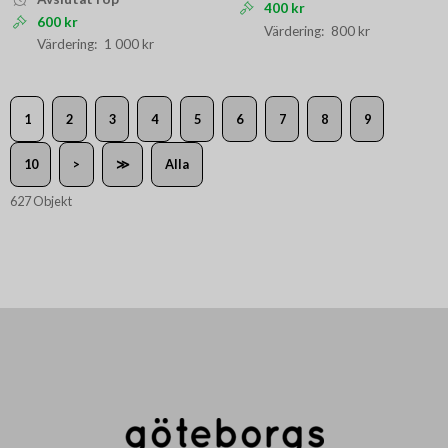
400 kr
600 kr
800 kr
1 000 kr
1
2
3
4
5
6
7
8
9
10
>
≫
Alla
627 Objekt