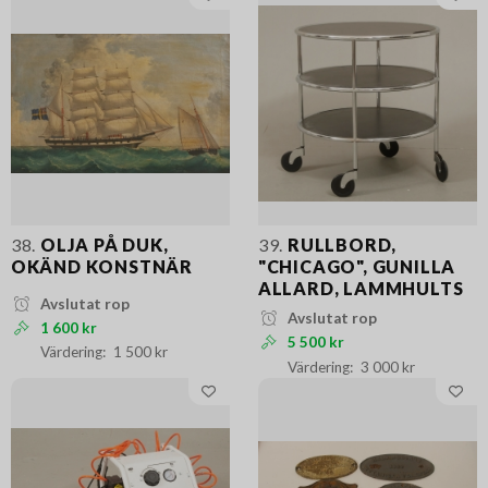
38.
OLJA PÅ DUK,
39.
RULLBORD,
OKÄND KONSTNÄR
"CHICAGO", GUNILLA
ALLARD, LAMMHULTS
Avslutat rop
Avslutat rop
1 600 kr
5 500 kr
1 500 kr
3 000 kr