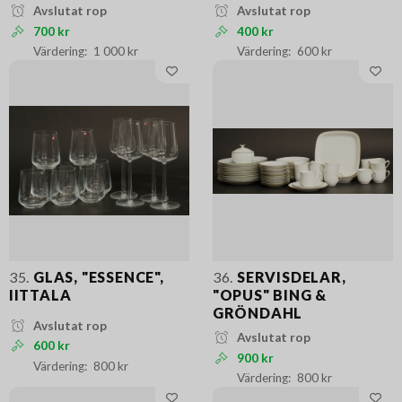
Avslutat rop
Avslutat rop
700 kr
400 kr
1 000 kr
600 kr
35.
GLAS, "ESSENCE",
36.
SERVISDELAR,
IITTALA
"OPUS" BING &
GRÖNDAHL
Avslutat rop
Avslutat rop
600 kr
900 kr
800 kr
800 kr