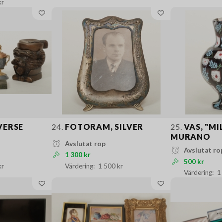
kr
VERSE
24.
FOTORAM, SILVER
25.
VAS, "MI
MURANO
Avslutat rop
Avslutat ro
1 300 kr
500 kr
kr
1 500 kr
1