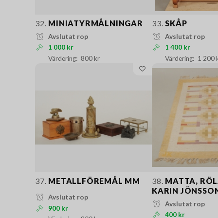
32.
MINIATYRMÅLNINGAR
33.
SKÅP
Avslutat rop
Avslutat rop
1 000 kr
1 400 kr
800 kr
1 200 
37.
METALLFÖREMÅL MM
38.
MATTA, RÖL
KARIN JÖNSSO
Avslutat rop
Avslutat rop
900 kr
400 kr