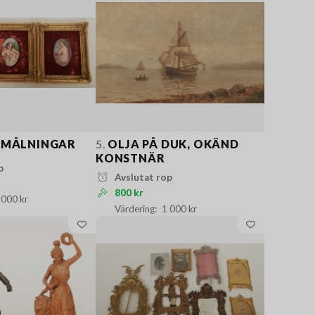
RMÅLNINGAR
5.
OLJA PÅ DUK, OKÄND
KONSTNÄR
p
Avslutat rop
800 kr
 000 kr
1 000 kr