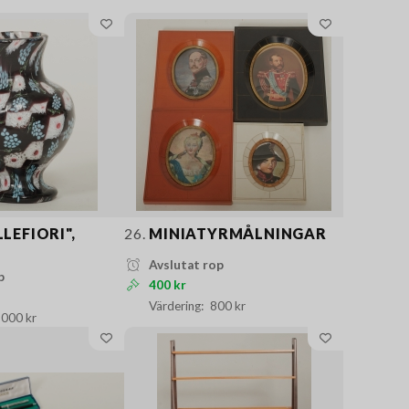
LLEFIORI",
26.
MINIATYRMÅLNINGAR
Avslutat rop
p
400 kr
800 kr
 000 kr