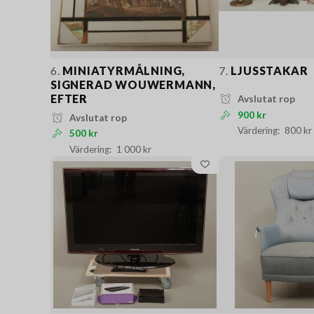
6.
MINIATYRMÅLNING,
7.
LJUSSTAKAR
SIGNERAD WOUWERMANN,
EFTER
Avslutat rop
900 kr
Avslutat rop
800 kr
500 kr
1 000 kr