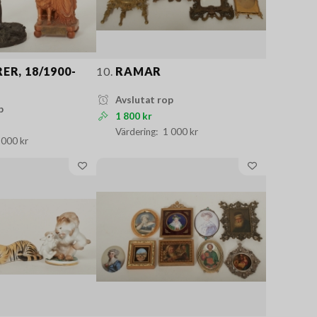
R, 18/1900-
10.
RAMAR
Avslutat rop
p
1 800 kr
1 000 kr
 000 kr