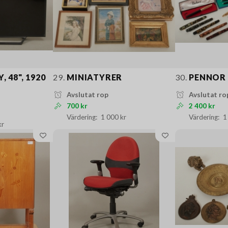
, 48", 1920
29.
MINIATYRER
30.
PENNOR
Avslutat rop
Avslutat ro
700 kr
2 400 kr
1 000 kr
1
kr