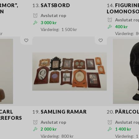
RMOR",
13.
SATSBORD
14.
FIGURINE
EN
LOMONOSOV
Avslutat rop
Avslutat ro
3 000 kr
400 kr
1 500 kr
kr
8
CARL
19.
SAMLING RAMAR
20.
PÄRLCOL
RREFORS
Avslutat rop
Avslutat ro
2 000 kr
1 400 kr
800 kr
1