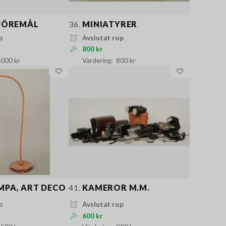
FÖREMÅL
36.
MINIATYRER
p
Avslutat rop
800 kr
 000 kr
800 kr
PA, ART DECO
41.
KAMEROR M.M.
p
Avslutat rop
600 kr