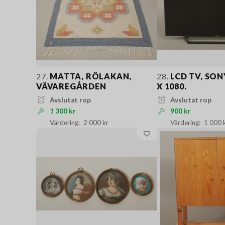
27.
MATTA, RÖLAKAN,
28.
LCD TV, SONY
VÄVAREGÅRDEN
X 1080.
Avslutat rop
Avslutat rop
1 300 kr
900 kr
2 000 kr
1 000 