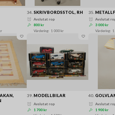
34.
SKRIVBORDSSTOL, RH
35.
METALL
Avslutat rop
Avslutat ro
800 kr
3 000 kr
kr
1 000 kr
1
AKAN,
39.
MODELLBILAR
40.
GOLVLAM
N
Avslutat rop
Avslutat ro
1 700 kr
1 900 kr