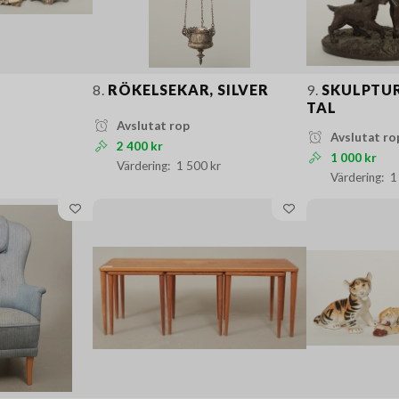
8.
RÖKELSEKAR, SILVER
9.
SKULPTURE
TAL
Avslutat rop
Avslutat ro
2 400 kr
1 000 kr
1 500 kr
1