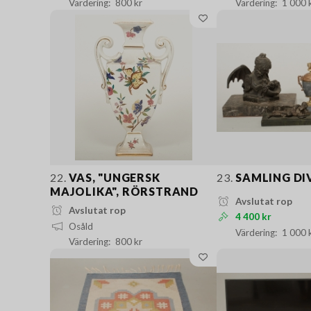
800 kr
1 000 
22.
VAS, "UNGERSK
23.
SAMLING DI
MAJOLIKA", RÖRSTRAND
Avslutat rop
Avslutat rop
4 400 kr
Osåld
1 000 
800 kr