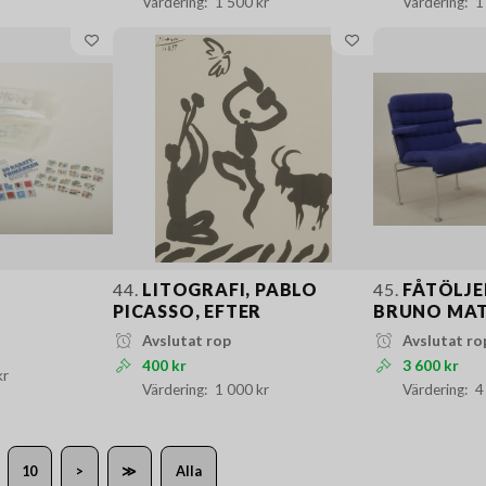
1 500 kr
1
44.
LITOGRAFI, PABLO
45.
FÅTÖLJER
PICASSO, EFTER
BRUNO MAT
Avslutat rop
Avslutat ro
400 kr
3 600 kr
kr
1 000 kr
4
10
>
≫
Alla