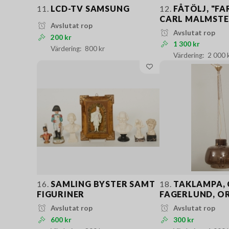
11.
LCD-TV SAMSUNG
12.
FÅTÖLJ, "FA
CARL MALMST
Avslutat rop
Avslutat rop
200 kr
1 300 kr
800 kr
2 000 
16.
SAMLING BYSTER SAMT
18.
TAKLAMPA, 
FIGURINER
FAGERLUND, O
Avslutat rop
Avslutat rop
600 kr
300 kr