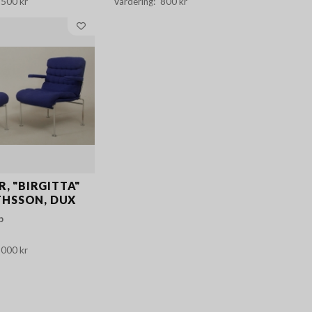
 500 kr
800 kr
, "BIRGITTA"
HSSON, DUX
p
 000 kr