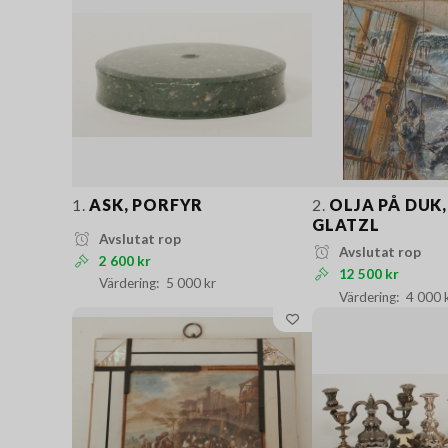
1.
ASK, PORFYR
2.
OLJA PÅ DUK
GLATZL
Avslutat rop
Avslutat rop
2 600 kr
12 500 kr
5 000 kr
4 000 