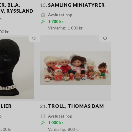
R, BL.A.
15.
SAMLING MINIATYRER
, RYSSLAND
Avslutat rop
p
1 700 kr
1 000 kr
00 kr
LIER
21.
TROLL, THOMAS DAM
p
Avslutat rop
1 000 kr
 500 kr
800 kr