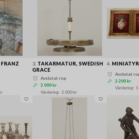
, FRANZ
3.
TAKARMATUR, SWEDISH
4.
MINIATY
GRACE
Avslutat ro
Avslutat rop
2 200 kr
2 000 kr
1
kr
2 000 kr