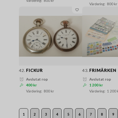
800 kr
800 kr
42.
FICKUR
43.
FRIMÄRKEN
Avslutat rop
Avslutat rop
400 kr
1 200 kr
800 kr
1 200 
1
2
3
4
5
6
7
8
9