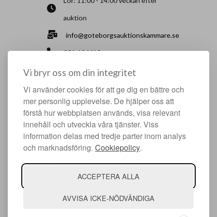
Lör: 11:00 - 14:00 veckan efter
auktion
info@goteborgsauktionskammare.se
031-126610
Sisjö Kullegata 6, 436 32 Askim
Vi bryr oss om din integritet
Vi använder cookies för att ge dig en bättre och
HJÄLPFULLA SIDOR
mer personlig upplevelse. De hjälper oss att
förstå hur webbplatsen används, visa relevant
Något du vill sälja?
innehåll och utveckla våra tjänster. Viss
Att köpa hos oss
information delas med tredje parter inom analys
och marknadsföring.
Cookiepolicy
.
Om oss
Facebook
ACCEPTERA ALLA
Instagram
AVVISA ICKE-NÖDVÄNDIGA