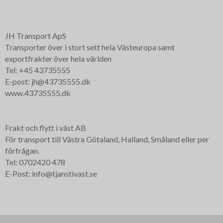
JH Transport ApS
Transporter över i stort sett hela Västeuropa samt
exportfrakter över hela världen
Tel: +45 43735555
E-post: jh@43735555.dk
www.43735555.dk
Frakt och flytt i väst AB
För transport till Västra Götaland, Halland, Småland eller per
förfrågan.
Tel: 0702420 478
E-Post: info@tjanstivast.se