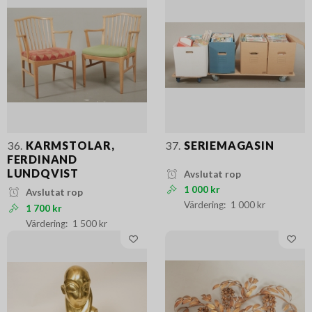
36.
KARMSTOLAR,
37.
SERIEMAGASIN
FERDINAND
LUNDQVIST
Avslutat rop
1 000 kr
Avslutat rop
1 000 kr
1 700 kr
1 500 kr