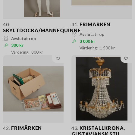
40.
41.
FRIMÄRKEN
SKYLTDOCKA/MANNEQUINNE
Avslutat rop
Avslutat rop
3 000 kr
300 kr
1 500 kr
800 kr
42.
FRIMÄRKEN
43.
KRISTALLKRONA,
GUSTAVIANSK STIL