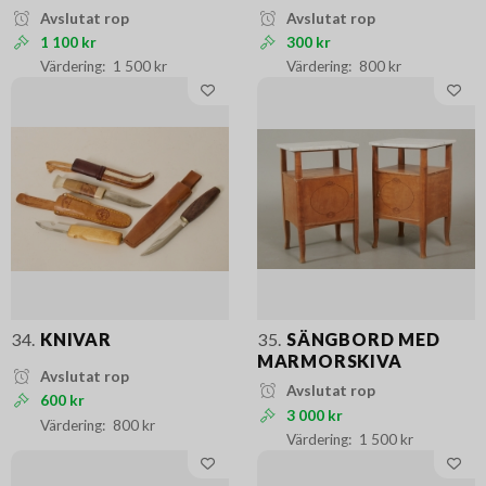
Avslutat rop
Avslutat rop
1 100 kr
300 kr
1 500 kr
800 kr
34.
KNIVAR
35.
SÄNGBORD MED
MARMORSKIVA
Avslutat rop
Avslutat rop
600 kr
3 000 kr
800 kr
1 500 kr