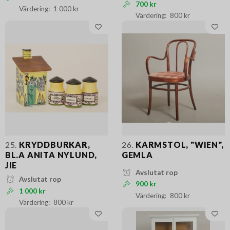
700 kr
1 000 kr
800 kr
25.
KRYDDBURKAR,
26.
KARMSTOL, "WIEN",
BL.A ANITA NYLUND,
GEMLA
JIE
Avslutat rop
Avslutat rop
900 kr
1 000 kr
800 kr
800 kr