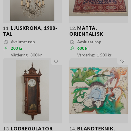
11.
LJUSKRONA, 1900-
12.
MATTA,
TAL
ORIENTALISK
Avslutat rop
Avslutat rop
200 kr
600 kr
800 kr
1 500 kr
13.
LODREGULATOR
14.
BLANDTEKNIK,