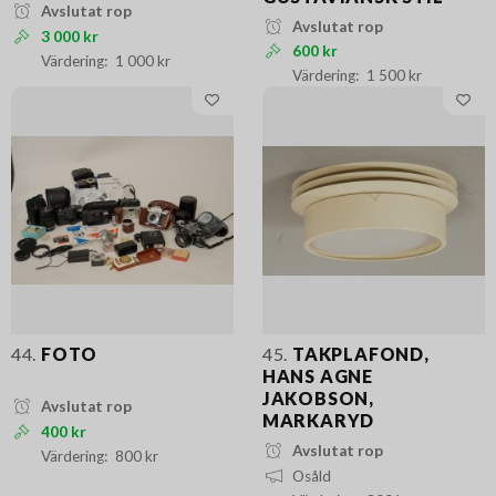
Avslutat rop
Avslutat rop
3 000 kr
600 kr
1 000 kr
1 500 kr
44.
FOTO
45.
TAKPLAFOND,
HANS AGNE
JAKOBSON,
Avslutat rop
MARKARYD
400 kr
Avslutat rop
800 kr
Osåld