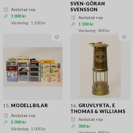
SVEN-GÖRAN
SVENSSON
Avslutat rop
1 000 kr
Avslutat rop
1 200 kr
1 100 kr
800 kr
15.
MODELLBILAR
16.
GRUVLYKTA, E
THOMAS & WILLIAMS
Avslutat rop
Avslutat rop
2 000 kr
300 kr
1 000 kr
800 kr