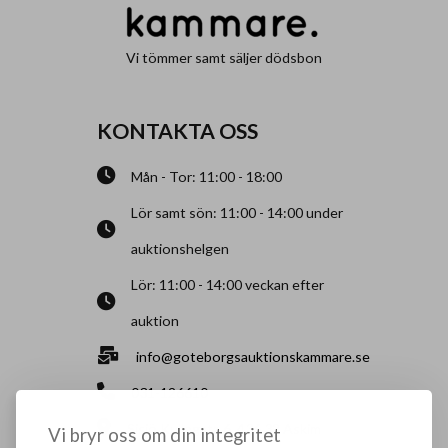
Vi tömmer samt säljer dödsbon
KONTAKTA OSS
Mån - Tor: 11:00 - 18:00
Lör samt sön: 11:00 - 14:00 under
auktionshelgen
Lör: 11:00 - 14:00 veckan efter
auktion
info@goteborgsauktionskammare.se
031-126610
Sisjö Kullegata 6, 436 32 Askim
Vi bryr oss om din integritet