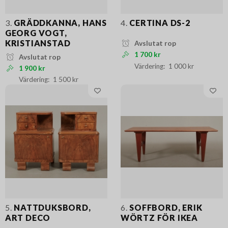
3.
GRÄDDKANNA, HANS
4.
CERTINA DS-2
GEORG VOGT,
KRISTIANSTAD
Avslutat rop
1 700 kr
Avslutat rop
1 000 kr
1 900 kr
1 500 kr
5.
NATTDUKSBORD,
6.
SOFFBORD, ERIK
ART DECO
WÖRTZ FÖR IKEA