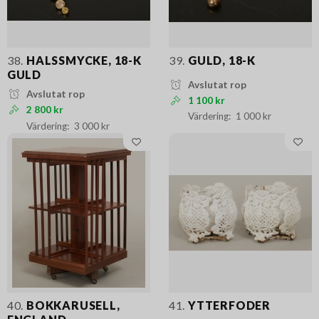
38.
HALSSMYCKE, 18-K
39.
GULD, 18-K
GULD
Avslutat rop
Avslutat rop
1 100 kr
2 800 kr
1 000 kr
3 000 kr
40.
BOKKARUSELL,
41.
YTTERFODER