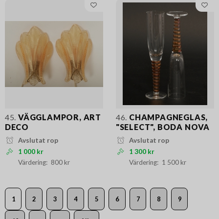
45.
VÄGGLAMPOR, ART
46.
CHAMPAGNEGLAS,
DECO
"SELECT", BODA NOVA
Avslutat rop
Avslutat rop
1 000 kr
1 300 kr
800 kr
1 500 kr
1
2
3
4
5
6
7
8
9