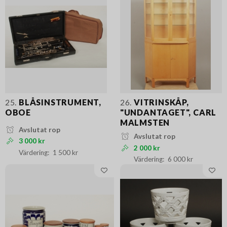
25.
BLÅSINSTRUMENT,
26.
VITRINSKÅP,
OBOE
"UNDANTAGET", CARL
MALMSTEN
Avslutat rop
Avslutat rop
3 000 kr
2 000 kr
1 500 kr
6 000 kr