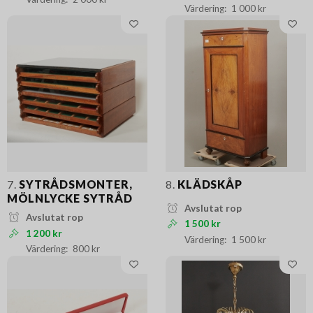
1 000 kr
7.
SYTRÅDSMONTER,
8.
KLÄDSKÅP
MÖLNLYCKE SYTRÅD
Avslutat rop
Avslutat rop
1 500 kr
1 200 kr
1 500 kr
800 kr