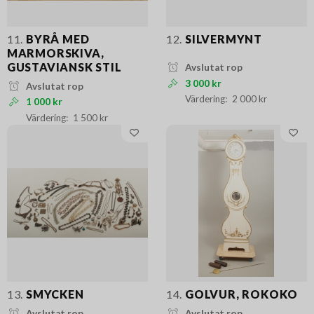
11.
BYRÅ MED
12.
SILVERMYNT
MARMORSKIVA,
GUSTAVIANSK STIL
Avslutat rop
3 000 kr
Avslutat rop
2 000 kr
1 000 kr
1 500 kr
13.
SMYCKEN
14.
GOLVUR, ROKOKO
Avslutat rop
Avslutat rop