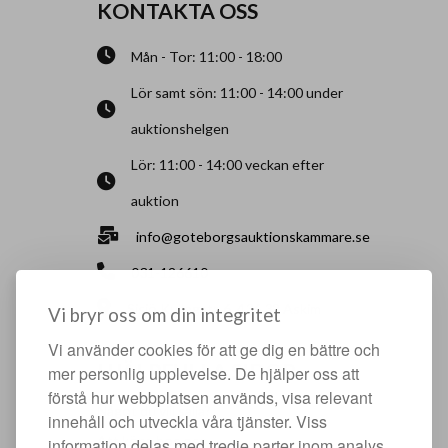
KONTAKTA OSS
Mån - Tor: 11:00 - 18:00
Lör samt sön: 11:00 - 14:00 under
auktionshelgen
Lör: 11:00 - 14:00 veckan efter
auktion
info@goteborgsauktionskammare.se
031-126610
Sisjö Kullegata 6, 436 32 Askim
Vi bryr oss om din integritet
Vi använder cookies för att ge dig en bättre och
HJÄLPFULLA SIDOR
mer personlig upplevelse. De hjälper oss att
förstå hur webbplatsen används, visa relevant
Något du vill sälja?
innehåll och utveckla våra tjänster. Viss
Att köpa hos oss
information delas med tredje parter inom analys