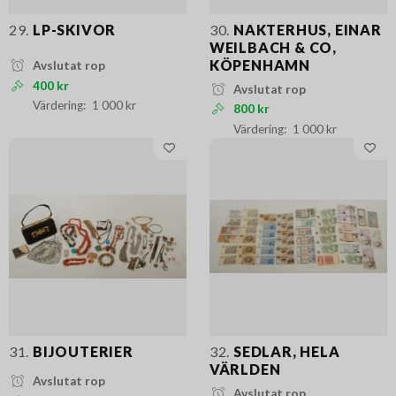
29.
LP-SKIVOR
30.
NAKTERHUS, EINAR
WEILBACH & CO,
KÖPENHAMN
Avslutat rop
400 kr
Avslutat rop
1 000 kr
800 kr
1 000 kr
31.
BIJOUTERIER
32.
SEDLAR, HELA
VÄRLDEN
Avslutat rop
Avslutat rop