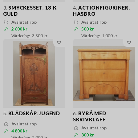
3.
SMYCKESSET, 18-K
4.
ACTIONFIGURINER,
GULD
HASBRO
Avslutat rop
Avslutat rop
2 600 kr
500 kr
3 500 kr
1 000 kr
5.
KLÄDSKÅP, JUGEND
6.
BYRÅ MED
SKRIVKLAFF
Avslutat rop
Avslutat rop
4 800 kr
300 kr
2 000 kr