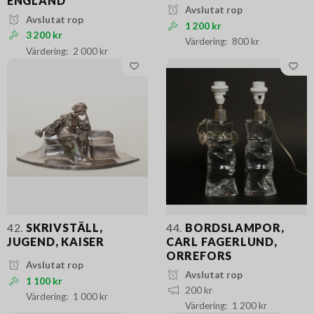
ENGLAND
Avslutat rop
Avslutat rop
1 200 kr
3 200 kr
800 kr
2 000 kr
42.
SKRIVSTÄLL,
44.
BORDSLAMPOR,
JUGEND, KAISER
CARL FAGERLUND,
ORREFORS
Avslutat rop
Avslutat rop
1 100 kr
200 kr
1 000 kr
1 200 kr