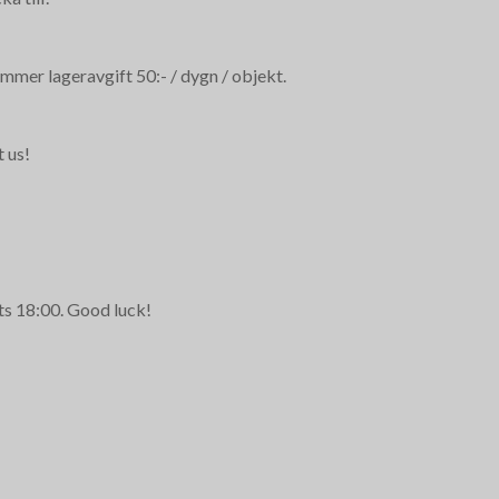
mmer lageravgift 50:- / dygn / objekt.
t us!
rts 18:00. Good luck!