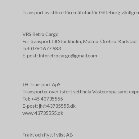
Transport av större föremål utanför Göteborg vänligen
VRS Retro Cargo
För transport till Stockholm, Malmö, Örebro, Karlstad
Tel: 0760 677 983
E-post: Inforetrocargo@gmail.com
JH Transport ApS
Transporter över i stort sett hela Västeuropa samt expo
Tel: +45 43735555
E-post: jh@43735555.dk
www.43735555.dk
Frakt och flytt i väst AB