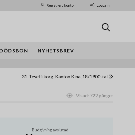
Registrera konto
Logga in
DÖDSBON
NYHETSBREV
31. Teset i korg, Kanton Kina, 18/1900-tal
Visad:
722 gånger
Budgivning avslutad