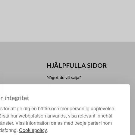
HJÄLPFULLA SIDOR
Något du vill sälja?
Att köpa hos oss
lgen
Om oss
in integritet
Facebook
 för att ge dig en bättre och mer personlig upplevelse.
Instagram
förstå hur webbplatsen används, visa relevant innehåll
jänster. Viss information delas med tredje parter inom
dsföring.
Cookiepolicy
.