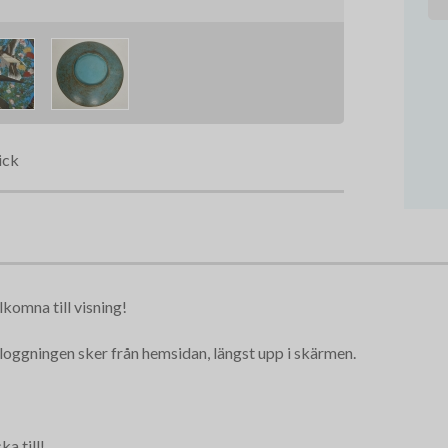
ick
lkomna till visning!
inloggningen sker från hemsidan, längst upp i skärmen.
a till!