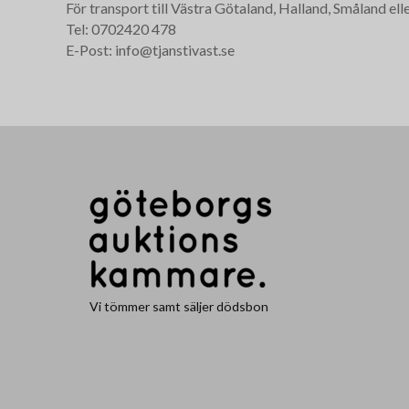
För transport till Västra Götaland, Halland, Småland ell
Tel: 0702420 478
E-Post: info@tjanstivast.se
Vi tömmer samt säljer dödsbon