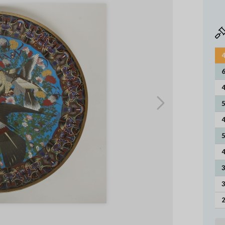
4
6
4
5
4
5
4
3
3
2